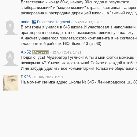
Естественно к концу 80-х, началу 90-х годов в результате
"либерализации" и "модернизации" страны, картинная галере
разворована и распродана дирекцией школы, а "зимний сад" 
anric
·
·
Discussed fragment
15 April 2013, 13:02
a
В эти годы я учился в 645 школе.И участвовал в наполнении
аранжереи в переходе: отнес выросшую финиковую пальму.
А насчет учащегося пролетарского контингента я не согласен
классе детей рабочих НКЗ было 2-3 (из 40).
Alx52
·
12 April 2019, 17:21
A
Подключусь! Мудератор Гуглион! А ты и мои фотки можешь
позакрывать? У меня их достаточно! Сейчас с каждой к тебе
И не забудь удалить все комментарии! Только не обделайся о
PK26
·
19 July 2023, 15:19
На момент снимка адрес школы № 645 - Ленинградское ш., 80-