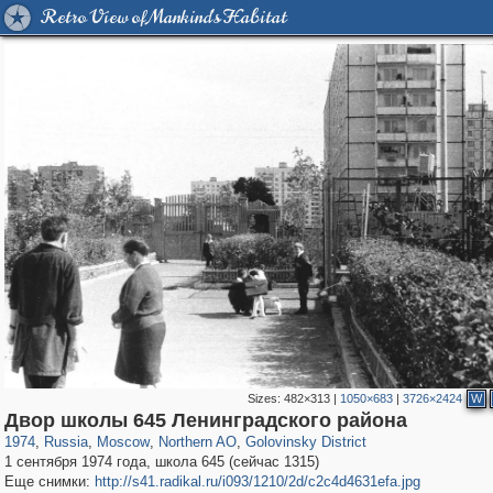
Retro View of Mankind's Habitat
Sizes:
482×313
|
1050×683
|
3726×2424
W
319,780
1,406,255
8,286
22,533
29,243
598
1,532
31
Двор школы 645 Ленинградского района
1974
,
Russia
,
Moscow
,
Northern AO
,
Golovinsky District
1 сентября 1974 года, школа 645 (сейчас 1315)
Еще снимки:
http://s41.radikal.ru/i093/1210/2d/c2c4d4631efa.jpg