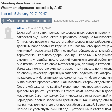
Shooting direction:
east

Watermark signature:
uploaded by Alx52
Last edit 5 January 2017, 20:47
4
Sign in to share your opinion
Latest comment: 19 July 2023, 15:19
Alfred
·
11 April 2012, 08:03
A
Если выйти из этих прекрасных деревянных ворот и повернут
откроется вид Никольского Кирпичного Завода на Конаковско
От нижнего правого угла фотографии деревянные заборчики
двойным параллельным каре на Юг к восточному фронтону 
кирпичной трёхэтажки 1935г. постройки, образовывая южный 
территорию школьного двора. Вообще школа 645 была уника
смотря на учащийся пролетарский контингент детей работник
она имела не только свою метеостанцию, площадка которой к
была уже полностью окружена зарослями плюща, но и потр
по своему качеству картинную галерею, содержанию которой
позавидовали бы антикварные салоны. Картин было очень мно
была высоко профессиональная живопись старой академиче
Советской школы, по крайней мере явно чувствовался урове
дипломных работ Суриковки и Строгановки. Картинами в доро
массивных багетных рамах были увешаны стены рекриаций и
коридоров, словно запасники Третьяковки. Как и откуда они т
появились для меня до сих пор остаётся загадкой. Говоря о 
нельзя не упомянуть "зимний сад", устроенный в стеклянном