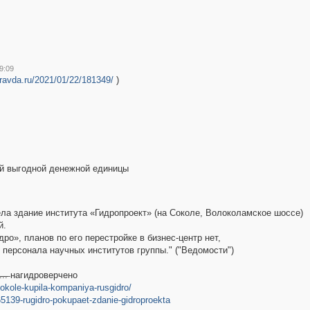
9:09
ravda.ru/2021/01/22/181349/
)
мой выгодной денежной единицы
ла здание института «Гидропроект» (на Соколе, Волоколамское шоссе)
й.
ро», планов по его перестройке в бизнес-центр нет,
персонала научных институтов группы." ("Ведомости")
̶.̶.̶ нагидроверчено
okole-kupila-kompaniya-rusgidro/
65139-rugidro-pokupaet-zdanie-gidroproekta