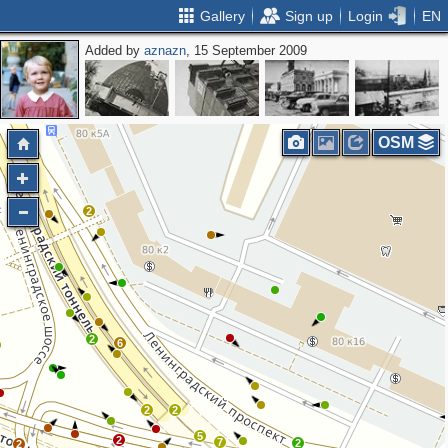
Gallery
Sign up
Login
EN
Added by
aznazn
, 15 September 2009
OSM
2
2
6
2
2
5
2
7
2
2