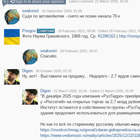
6
Sign in to share your opinion
Latest comment: 21 March 2026, 15:26
seakonst
·
16 September 2009, 01:38
Судя по автомобилям - снято не позже начала 70-х
Pirogov
·
·
18 February 2021, 09:08
Edited 18 February 2021, 0
Фото Наума Грановского, 1968 год. Ср.
#1286162
(
http://mosp
seakonst
·
18 February 2021, 20:47
Спасибо.
Digon
·
30 October 2025, 07:32
Ну, вот! - Выставили на продажу... Недорого - 2,7 ярдов са
Digon
·
·
21 March 2026, 15:26
Edited 21 March 2026, 15:28
"В декабре 2025 года компания «РусГидро» приобре
у «Россетей» на открытых торгах за 2,7 млрд рубле
Институт останется в собственности группы «РусГид
здание продолжит использоваться для размещения 
Но как-то всё по старинному русскому обычаю ̶н̶а̶х̶у̶.
https://moskvichmag.ru/gorod/zdanie-gidroproekta-na-s
https://www.vedomosti.ru/realty/articles/2025/12/22/11