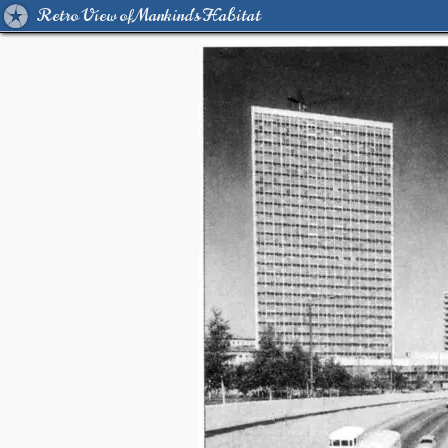
Retro View of Mankind's Habitat