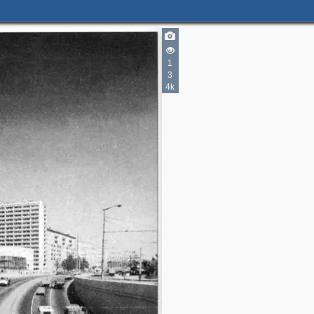
1
3
4k
3
2
3
5
5
2