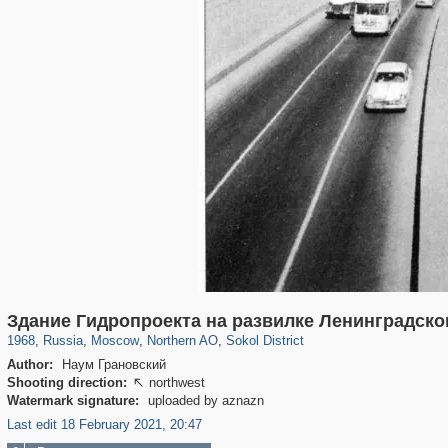
319,780
1,406,258
8,286
22,533
29,243
598
3,442
98
Здание Гидропроекта на развилке Ленинградско
1968
,
Russia
,
Moscow
,
Northern AO
,
Sokol District
Author:
Наум Грановский
Shooting direction:
northwest

Watermark signature:
uploaded by aznazn
Last edit 18 February 2021, 20:47