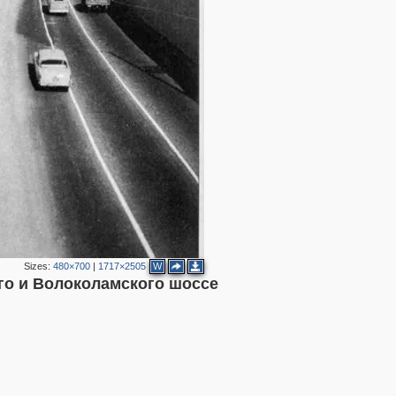
2
2
Sizes:
480×700
|
1717×2505
W
го и Волоколамского шоссе