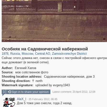
319,780
1,406,517
159,978
8,286
29,243
5,916
6,190
211
Особняк на Садовнической набережной
1978
,
Russia
,
Moscow
,
Central AO
,
Zamoskvorechye District
Сейчас этого домика нет, снесен в связи с постройкой офисного центр
еще доживает (в зеленой сетке).
Author:
Евгений Хапов
Source:
мое собственное фото
Shooting location address:
Садовническая набережная, дом 3
Shooting direction:
north

Watermark signature:
uploaded by evgeny1943
3
Sign in to share your opinion
Latest comment: 20 April 2012, 12:08
AleX_I
·
25 February 2012, 06:45
Дом 5 тоже уже снесли, года 2 назад.