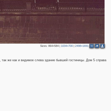
3
3
2
3
3
Sizes:
864×584
|
1034×700
|
2498×1691
W
2
а, так же как и видимое слева здание бывшей гостиницы. Дом 5 справа
2
3