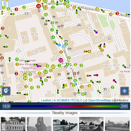
11
4
13
7
2
11
4
2
2
5
3
12
5
4
3
3
4
4
3
3
2
2
4
2
2
4
2
2
2
4
12
3
4
3
3
2
4
22
5
12
7
2
5
9
10
14
8
8
6
3
2
3
3
2
7
4
2
4
6
3
Leaflet
| ©
SCANEX ITC LLC
| ©
OpenStreetMap
contributors
2
3
3
2
1826
2000
2
3
3
Nearby images
6
3
2
3
3
3
4
4