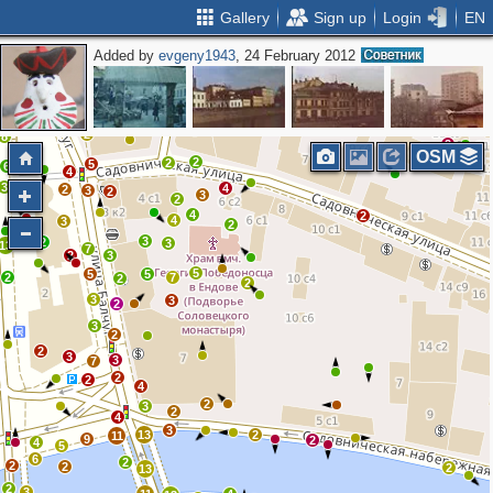
Gallery
Sign up
Login
EN
Added by
evgeny1943
, 24 February 2012
2
3
13
11
10
32
37
2
3
2
9
12
3
2
8
2
OSM
2
2
2
5
6
4
3
4
2
3
4
2
3
2
4
2
4
3
2
3
2
3
13
7
2
3
5
5
5
2
7
2
2
3
3
2
3
2
2
3
3
7
2
2
4
2
3
2
4
3
13
2
11
9
2
4
5
6
2
2
2
2
13
2
3