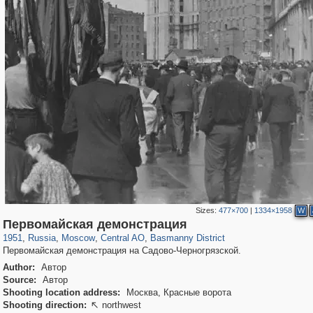
Sizes:
477×700
|
1334×1958
W
319,861
1,406,840
160,009
8,286
29,243
5,916
13,204
520
Первомайская демонстрация
1951
,
Russia
,
Moscow
,
Central AO
,
Basmanny District
Первомайская демонстрация на Садово-Черногрязской.
Author:
Автор
Source:
Автор
Shooting location address:
Москва, Красные ворота
Shooting direction:
northwest
