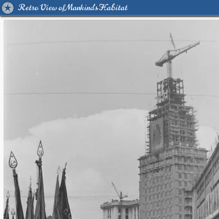
Retro View of Mankind's Habitat