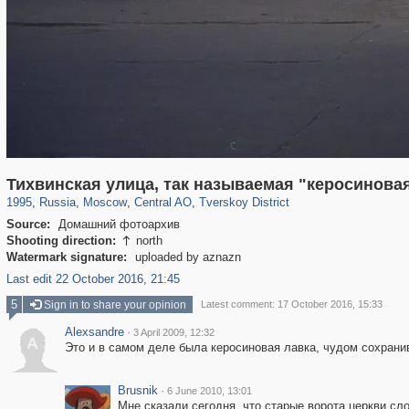
319,780
1,406,375
159,978
8,286
29,243
5,916
53,034
2,283
Тихвинская улица, так называемая "керосинова
1995
,
Russia
,
Moscow
,
Central AO
,
Tverskoy District
Source:
Домашний фотоархив
Shooting direction:
north

Watermark signature:
uploaded by aznazn
Last edit 22 October 2016, 21:45
5
Sign in to share your opinion
Latest comment: 17 October 2016, 15:33
Alexsandre
·
3 April 2009, 12:32
A
Это и в самом деле была керосиновая лавка, чудом сохран
Brusnik
·
6 June 2010, 13:01
Мне сказали сегодня, что старые ворота церкви сл