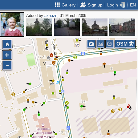
Gallery
Sign up
Login
EN
Added by
aznazn
, 31 March 2009
OSM
2
2
2
2
2
2
3
3