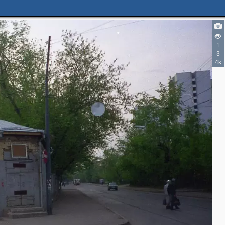
1
3
4k
3