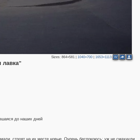
Sizes:
864×581
|
1040×700
|
1653×1113
W
я лавка"
ившаяся до наших дней
омали, строят на их месте новые. Очпень беспокоюсь: уж не смахнули