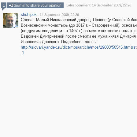
1
Sign in to share your opinion
Latest comment: 14 September 2009, 22:26
shchipok
·
14 September 2009, 22:26
Слева - Малый Николаевский дворец. Правее (у Спасской баш
Вознесенский монастырь (до 1817 г. - Стародевичий), основан 
(по другим сведениям - в 1407 г.) на месте княжеских палат к
Евдокией Дмитриевной после смерти её мужа князя Дмитрия
Ивановича Донского. Подробнее - здесь:
http://slovari.yandex.ru/dict/mos/article/mos/19000/50545.htm&s
.1