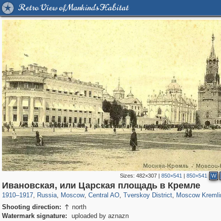
Retro View of Mankind's Habitat
Sizes:
482×307
|
850×541
|
850×541
W
319,716
1,405,774
159,930
8,286
29,243
5,916
53,016
2,283
5,821
536
Ивановская, или Царская площадь в Кремле
1910
–
1917
,
Russia
,
Moscow
,
Central AO
,
Tverskoy District
,
Moscow Kremli
Shooting direction:
north

Watermark signature:
uploaded by aznazn