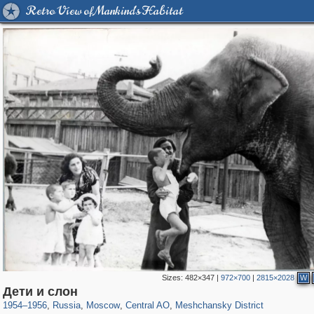
Retro View of Mankind's Habitat
Sizes:
482×347
|
972×700
|
2815×2028
W
319,882
1,407,361
160,021
8,286
29,248
5,916
10,193
264
Дети и слон
1954
–
1956
,
Russia
,
Moscow
,
Central AO
,
Meshchansky District