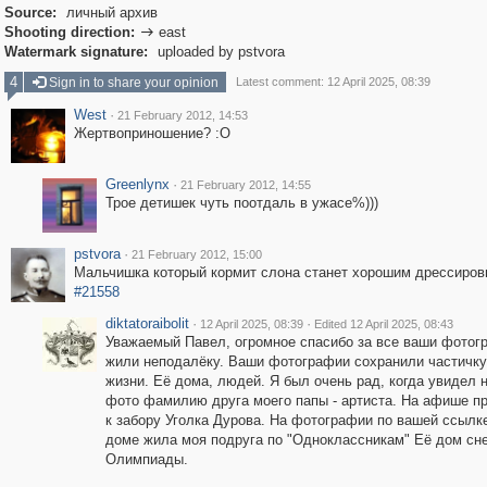
Source:
личный архив
Shooting direction:
east

Watermark signature:
uploaded by pstvora
4
Sign in to share your opinion
Latest comment: 12 April 2025, 08:39
West
·
21 February 2012, 14:53
Жертвоприношение? :О
Greenlynx
·
21 February 2012, 14:55
Трое детишек чуть поотдаль в ужасе%)))
pstvora
·
21 February 2012, 15:00
Мальчишка который кормит слона станет хорошим дрессиро
#21558
diktatoraibolit
·
·
12 April 2025, 08:39
Edited 12 April 2025, 08:43
Уважаемый Павел, огромное спасибо за все ваши фотог
жили неподалёку. Ваши фотографии сохранили частичк
жизни. Её дома, людей. Я был очень рад, когда увидел 
фото фамилию друга моего папы - артиста. На афише п
к забору Уголка Дурова. На фотографии по вашей ссылке
доме жила моя подруга по "Одноклассникам" Её дом сне
Олимпиады.