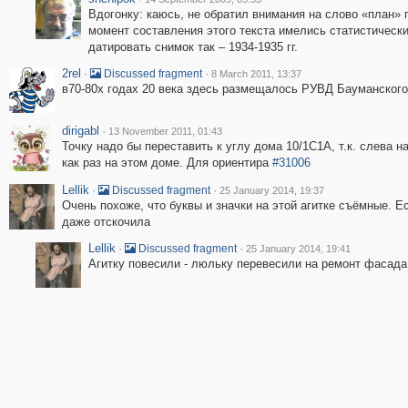
Вдогонку: каюсь, не обратил внимания на слово «план» п
момент составления этого текста имелись статистическ
датировать снимок так – 1934-1935 гг.
2rel
·
·
Discussed fragment
8 March 2011, 13:37
в70-80х годах 20 века здесь размещалось РУВД Бауманского
dirigabl
·
13 November 2011, 01:43
Точку надо бы переставить к углу дома 10/1С1А, т.к. слева 
как раз на этом доме. Для ориентира
#31006
Lellik
·
·
Discussed fragment
25 January 2014, 19:37
Очень похоже, что буквы и значки на этой агитке съёмные. Е
даже отскочила
Lellik
·
·
Discussed fragment
25 January 2014, 19:41
Агитку повесили - люльку перевесили на ремонт фасада