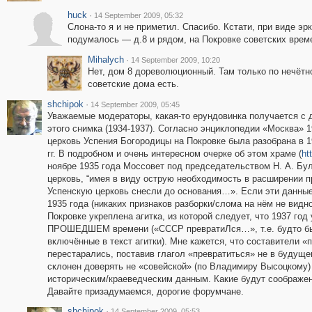
huck
·
14 September 2009, 05:32
Слона-то я и не приметил. Спасибо. Кстати, при виде эр
подумалось — д.8 и рядом, на Покровке советских врем
Mihalych
·
14 September 2009, 10:20
Нет, дом 8 дореволюционный. Там только по нечётн
советские дома есть.
shchipok
·
14 September 2009, 05:45
Уважаемые модераторы, какая-то ерундовинка получается с 
этого снимка (1934-1937). Согласно энциклопедии «Москва» 1
церковь Успения Богородицы на Покровке была разобрана в 1
гг. В подробном и очень интересном очерке об этом храме (
ht
ноябре 1935 года Моссовет под председательством Н. А. Бул
церковь, “имея в виду острую необходимость в расширении п
Успенскую церковь снесли до основания…». Если эти данные 
1935 года (никаких признаков разборки/слома на нём не видн
Покровке укреплена агитка, из которой следует, что 1937 год
ПРОШЕДШЕМ времени («СССР превратиЛся…», т.е. будто бы 
включённые в текст агитки). Мне кажется, что составители «
перестарались, поставив глагол «превратиться» не в будуще
склонен доверять не «совейской» (по Владимиру Высоцкому)
историческим/краеведческим данным. Какие будут соображен
Давайте призадумаемся, дорогие форумчане.
shchipok
·
14 September 2009, 05:53