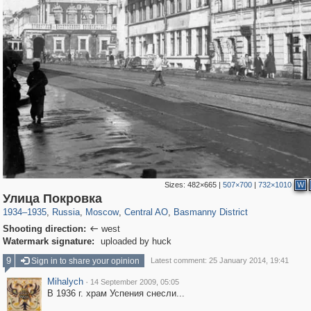
Sizes:
482×665
|
507×700
|
732×1010
W
319,882
1,407,373
160,021
8,286
29,248
5,916
13,204
520
Улица Покровка
1934
–
1935
,
Russia
,
Moscow
,
Central AO
,
Basmanny District
Shooting direction:
west

Watermark signature:
uploaded by huck
9
Sign in to share your opinion
Latest comment: 25 January 2014, 19:41
Mihalych
·
14 September 2009, 05:05
В 1936 г. храм Успения снесли...