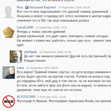
извозчик из тех, что исчезли в 1930-е?
flixa
·
·
Discussed fragment
14 September 2009, 06:48
f
Вот что-то мне подсказывает что данный снимок довоенный -
Аннушка а может и одежда вот этого человека в центре кадра
сомнения что в 50х так ещё повязывали рубаху
Lesnik1900
·
14 September 2009, 15:21
Фонарь у знака совсем древний.
Домик необычный, это даёт шанс повторить снимок сегодня.
На момент съёмки мог работать только оди путь - ремонт на
идёт.
shchipok
·
14 September 2009, 20:33
Да нет там никакого ремонта! Другой путь (встречный) 
Рождественки.
Lana
·
15 September 2009, 08:09
Все верно! Трамвай помню смутно, но дети всегда занимали 
ручку будет крутить на крутом спуске. Рубахи на выпуск по
до середины 60-х, мой дед в том числе, ну не жаловал он к
Кстати, если зайти в арку (на фото она не видна), то можн
двориком, пока еще не снесли его остатки.
ALYOSCHIN
·
5 February 2011, 14:39
Фотограф А.Иванов. Фотография подписана Вновь построенн