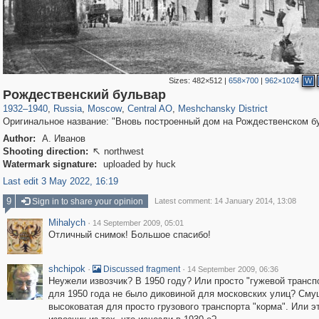
Sizes:
482×512
|
658×700
|
962×1024
W
319,968
1,407,704
160,055
8,295
29,262
5,920
10,193
264
Рождественский бульвар
1932
–
1940
,
Russia
,
Moscow
,
Central AO
,
Meshchansky District
Оригинальное название: "Вновь построенный дом на Рождественском б
Author:
А. Иванов
Shooting direction:
northwest

Watermark signature:
uploaded by huck
Last edit 3 May 2022, 16:19
9
Sign in to share your opinion
Latest comment: 14 January 2014, 13:08
Mihalych
·
14 September 2009, 05:01
Отличный снимок! Большое спасибо!
shchipok
·
·
Discussed fragment
14 September 2009, 06:36
Неужели извозчик? В 1950 году? Или просто "гужевой транспо
для 1950 года не было диковиной для московских улиц? Сму
высоковатая для просто грузового транспорта "корма". Или эт