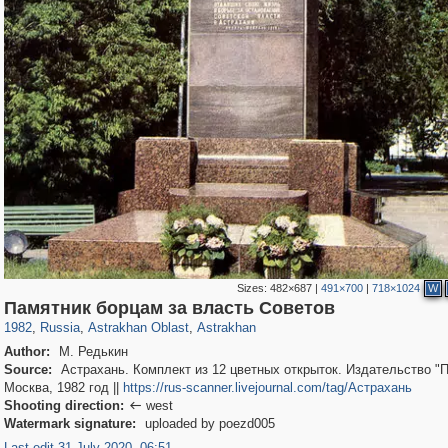
Sizes:
482×687
|
491×700
|
718×1024
W
1,406,840
2,566
21
29,243
2,237
17
Памятник борцам за власть Советов
1982
,
Russia
,
Astrakhan Oblast
,
Astrakhan
Author:
М. Редькин
Source:
Астрахань. Комплект из 12 цветных открыток. Издательство "П
Москва, 1982 год ||
https://rus-scanner.livejournal.com/tag/Астрахань
Shooting direction:
west

Watermark signature:
uploaded by poezd005
Last edit 31 July 2020, 06:51