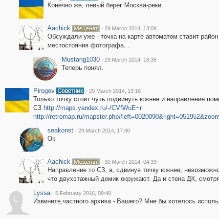
Конечно же, левый берег Москва-реки.
Aachick
·
29 March 2014, 13:09
Обсуждали уже - точка на карте автоматом ставит район
местостояния фотографа. .
Mustang1030
·
29 March 2014, 18:36
Теперь понял.
Pirogov
·
29 March 2014, 13:16
Только точку стоит чуть подвинуть южнее и направление пом
СЗ
http://maps.yandex.ru/-/CVfWuE~r
http://retromap.ru/mapster.php#left=0020090&right=051952&zo
seakonst
·
29 March 2014, 17:40
Ок
Aachick
·
30 March 2014, 04:39
Направление то СЗ, а, сдвинув точку южнее, невозможн
что двухэтажный домик окружают. Да и стена ДК, смотр
Lyssa
·
5 February 2016, 09:40
L
Извините,частного архива - Вашего? Мне бы хотелось исполь