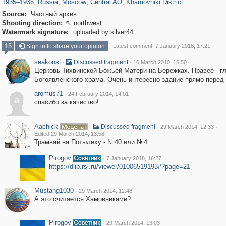
1935
–
1936
,
Russia
,
Moscow
,
Central AO
,
Khamovniki District
Source:
Частный архив
Shooting direction:
northwest

Watermark signature:
uploaded by silver44
15
Sign in to share your opinion
Latest comment: 7 January 2018, 17:21
seakonst
·
·
Discussed fragment
16 March 2010, 16:50
Церковь Тихвинской Божьей Матери на Бережках. Правее - г
Богоявленского храма. Очень интересно здание прямо перед
aromus71
·
24 February 2014, 14:01
a
спасибо за качество!
Aachick
·
·
·
Discussed fragment
29 March 2014, 12:33
Edited 29 March 2014, 13:58
Трамвай на Потылиху - №40 или №4.
Pirogov
·
7 January 2018, 16:27
https://dlib.rsl.ru/viewer/01006519193#?page=21
Mustang1030
·
29 March 2014, 12:48
А это считается Хамовниками?
Pirogov
·
29 March 2014, 13:03