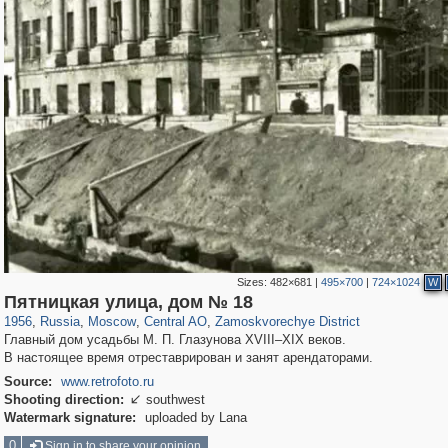
Sizes:
482×681
|
495×700
|
724×1024
W
319,968
1,407,774
160,055
8,295
29,262
5,920
6,190
211
Пятницкая улица, дом № 18
1956
,
Russia
,
Moscow
,
Central AO
,
Zamoskvorechye District
Главный дом усадьбы М. П. Глазунова XVIII–XIX веков.
В настоящее время отреставрирован и занят арендаторами.
Source:
www.retrofoto.ru
Shooting direction:
southwest

Watermark signature:
uploaded by Lana
0
Sign in to share your opinion