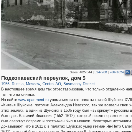
Sizes:
482×644
|
524×700
|
766×1024
W
319,882
1,407,380
160,021
8,286
29,248
5,916
13,204
520
Подкопаевский переулок, дом 5
1955
,
Russia
,
Moscow
,
Central AO
,
Basmanny District
В настоящее время дом так отреставрирован, что только отдалённо на
тот, что на снимке.
На сайте
www.apartment.ru
упоминиется как палаты князей Шуйских XVII
«Князья Шуйские, потомки Александра Невского, так же возвели свои 
этих землях, а один из Шуйских в 1606 году был «выкрикнут» русским 
был царь Василий Иванович (1552–1612), который после поражения от 
был свергнут боярами и пострижен был в монахи. Некоторые источники
доказывают, что в 1611 г. в палатах Шуйских умер гетман Ян-Петр Сапег
1611), который был сторонником Лжедмитрия II. Гетман решил останови