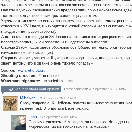
здесь, когда Москва была практически захвачена, но он заболел и скон
Палаты Шуйских первоначально представляли собой одноэтажное здан
только впоследствии к ним достроили ещё два этажа.
Здесь есть множество самых разновременных построек, самая ранняя и
относится к XVII веку, и находится с южной стороны (если смотреть с у
находится по правой стороне).
А вот вначале и середине XVII века палаты множество раз расширялис
перестраивались, были возведены и надстроены антресоли.
С конца 1970-х годов здесь обосновалось Общество териологов (зоолог
изучающие млекопитающих).
Сохранились ли убранства Шуйского периода – печи, полы, паркет, никт
знает, потому что в здание очень тяжело попасть».
Source:
www.retrofoto.ru
Shooting direction:
northeast

Watermark signature:
uploaded by Lana
7
Sign in to share your opinion
Latest comment: 20 September 2013, 18:47
Mihalych
·
13 September 2009, 14:03
Сразу поправлю. К Шуйским палаты не имеют отношения (хот
именно так). Это палаты Барятинских.
Lana
·
14 September 2009, 14:37
Спасибо, уважаемый Mihalych, за поправку. Не надо пол
подскажите, на чем основано Ваше мнение?