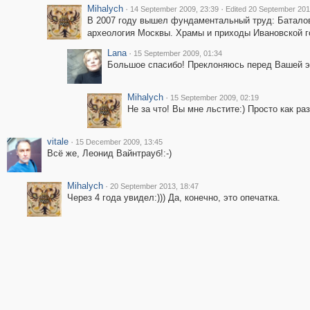
Mihalych
·
·
14 September 2009, 23:39
Edited 20 September 201
В 2007 году вышел фундаментальный труд: Баталов 
археология Москвы. Храмы и приходы Ивановской г
Lana
·
15 September 2009, 01:34
Большое спасибо! Преклоняюсь перед Вашей э
Mihalych
·
15 September 2009, 02:19
Не за что! Вы мне льстите:) Просто как ра
vitale
·
15 December 2009, 13:45
Всё же, Леонид Вайнтрауб!:-)
Mihalych
·
20 September 2013, 18:47
Через 4 года увидел:))) Да, конечно, это опечатка.