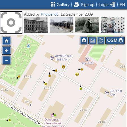
Gallery
Sign up
Login
EN
Added by
Photosnob
, 12 September 2009
OSM
2
2