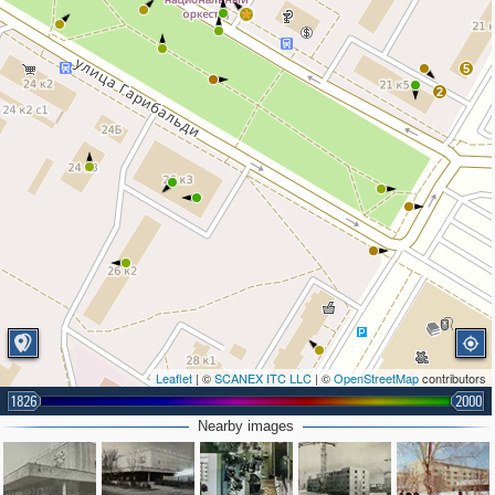
5
2
Leaflet
| ©
SCANEX ITC LLC
| ©
OpenStreetMap
contributors
1826
2000
Nearby images