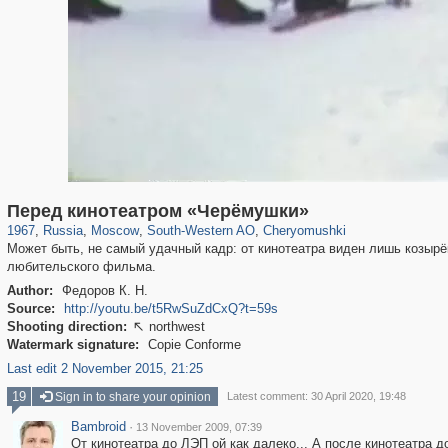
319,780
1,406,448
8,286
12,410
29,243
76
999
8
Перед кинотеатром «Черёмушки»
1967
,
Russia
,
Moscow
,
South-Western AO
,
Cheryomushki
Может быть, не самый удачный кадр: от кинотеатра виден лишь козырёк
любительского фильма.
Author:
Федоров К. Н.
Source:
http://youtu.be/t5RwSuZdCxQ?t=59s
Shooting direction:
northwest

Watermark signature:
Copie Conforme
Last edit 2 November 2015, 21:25
19
Sign in to share your opinion
Latest comment: 30 April 2020, 19:48
Bambroid
·
13 November 2009, 07:39
От кинотеатра до ЛЭП ой как далеко... А после кинотеатра 