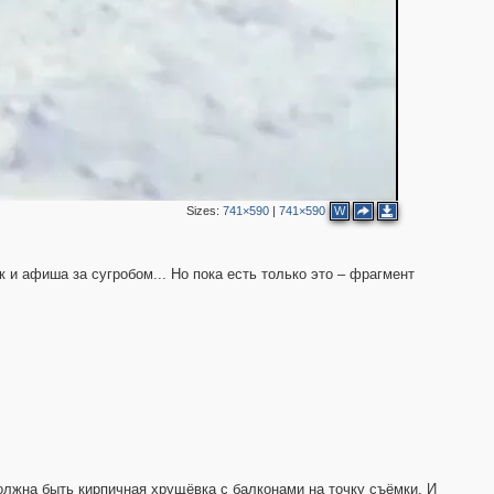
Sizes:
741×590
|
741×590
W
 и афиша за сугробом... Но пока есть только это – фрагмент
должна быть кирпичная хрущёвка с балконами на точку съёмки. И