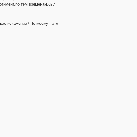
ртимент,по тем временам,был
акое искажение? По-моему - это