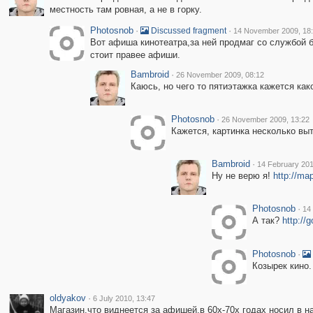
местность там ровная, а не в горку.
Photosnob
·
·
Discussed fragment
14 November 2009, 18
Вот афиша кинотеатра,за ней продмаг со службой б
стоит правее афиши.
Bambroid
·
26 November 2009, 08:12
Каюсь, но чего то пятиэтажка кажется како
Photosnob
·
26 November 2009, 13:22
Кажется, картинка несколько вы
Bambroid
·
14 February 201
Ну не верю я!
http://ma
Photosnob
·
14
А так?
http://
Photosnob
·
Козырек кино.
oldyakov
·
6 July 2010, 13:47
Магазин,что виднеется за афишей,в 60х-70х годах носил в н