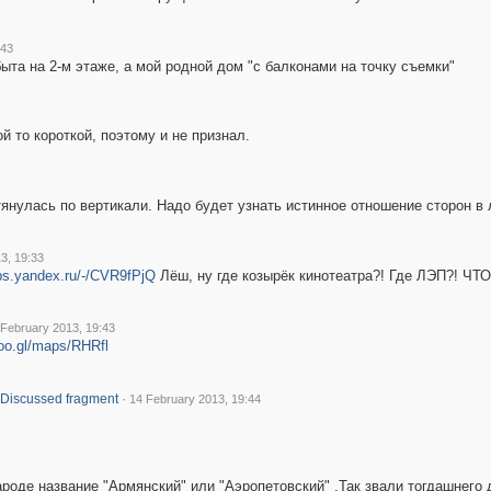
:43
ыта на 2-м этаже, а мой родной дом "с балконами на точку съемки"
й то короткой, поэтому и не признал.
тянулась по вертикали. Надо будет узнать истинное отношение сторон в
3, 19:33
ps.yandex.ru/-/CVR9fPjQ
Лёш, ну где козырёк кинотеатра?! Где ЛЭП?! Ч
 February 2013, 19:43
goo.gl/maps/RHRfl
·
Discussed fragment
14 February 2013, 19:44
ароде название "Армянский" или "Аэропетовский" .Так звали тогдашнего 