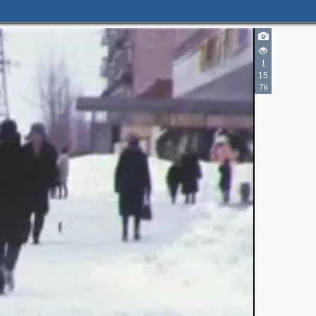
1
15
7k