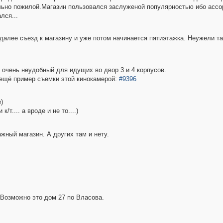
льно пожилой.Магазин пользовался заслуженой популярностью ибо ассо
лся...
, далее съезд к магазину и уже потом начинается пятиэтажка. Неужели т
, очень неудобный для идущих во двор 3 и 4 корпусов.
 ещё пример съемки этой кинокамерой:
#9396
)
/т.... а вроде и не то....)
жный магазин. А других там и нету.
 Возможно это дом 27 по Власова.