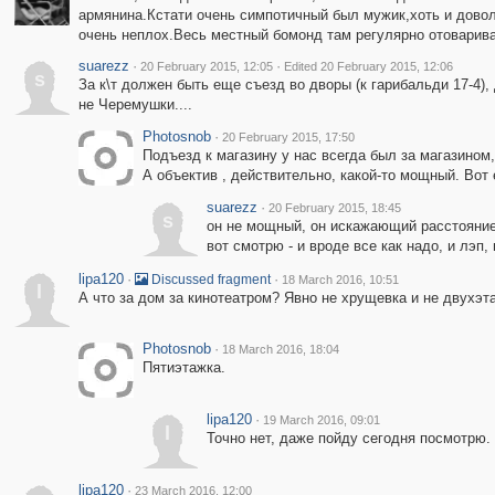
армянина.Кстати очень симпотичный был мужик,хоть и дово
очень неплох.Весь местный бомонд там регулярно отоварива
suarezz
·
·
20 February 2015, 12:05
Edited 20 February 2015, 12:06
s
За к\т должен быть еще съезд во дворы (к гарибальди 17-4)
не Черемушки....
Photosnob
·
20 February 2015, 17:50
Подъезд к магазину у нас всегда был за магазином
А объектив , действительно, какой-то мощный. Вот
suarezz
·
20 February 2015, 18:45
s
он не мощный, он искажающий расстояние
вот смотрю - и вроде все как надо, и лэп, и к
lipa120
·
·
Discussed fragment
18 March 2016, 10:51
l
А что за дом за кинотеатром? Явно не хрущевка и не двухэта
Photosnob
·
18 March 2016, 18:04
Пятиэтажка.
lipa120
·
19 March 2016, 09:01
l
Точно нет, даже пойду сегодня посмотрю.
lipa120
·
23 March 2016, 12:00