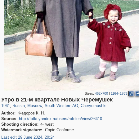
Sizes:
462×700
|
1164×1763
W
319,864
1,406,726
8,286
12,415
29,243
76
999
8
Утро в 21-м квартале Новых Черемушек
1961
,
Russia
,
Moscow
,
South-Western AO
,
Cheryomushki
Author:
Федоров К. Н.
Source:
http://fotki.yandex.ru/users/rofelen/view/26410
Shooting direction:
west

Watermark signature:
Copie Conforme
Last edit 29 June 2024, 20:24