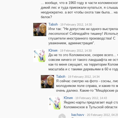
... вообще, что в 1960 году в части коломенско
дикий лес и туда приезжали купаться, я слыша
неоднократно. а вот чтобы охота там была... на
белок?
Taboh
·
19 February 2012, 14:30
Или так: "Не допустим ни одного выстрела
лесополосе! Соблюдайте тишину! Использ
глушители иностранного производства! С
уважением, администрация".
Юлия
·
19 February 2012, 14:30
Да не то это Коломенское, скорее всего...
совсем ничего от такого ландшафта не ост
как-то меня смущает, на территории Коло
масштаба и с такими деревьями в 60 е годы
Taboh
·
19 February 2012, 14:34
Я сейчас смотрю на фото - сосны, ли
молодняком поле справа, и какие-то м
очень далеко. Какие-то "Мещёрские ра
Юлия
·
19 February 2012, 14:43
Яндекс-карты предлагает ещё ст
Коломенское в Тульской области 
bachavv
·
20 February 2012, 04:2