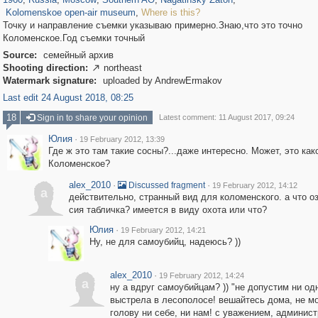
Kolomenskoe open-air museum
,
Where is this?
Точку и направление съемки указываю примерно.Знаю,что это точно
Коломенское.Год съемки точный
Source:
семейный архив
Shooting direction:
northeast

Watermark signature:
uploaded by AndrewErmakov
Last edit 24 August 2018, 08:25
18
Sign in to share your opinion
Latest comment: 11 August 2017, 09:24
Юлия
·
19 February 2012, 13:39
Где ж это там такие сосны?...даже интересно. Может, это как
Коломенское?
alex_2010
·
·
Discussed fragment
19 February 2012, 14:12
a
действительно, странный вид для коломенского. а что о
сия табличка? имеется в виду охота или что?
Юлия
·
19 February 2012, 14:21
Ну, не для самоубийц, надеюсь? ))
alex_2010
·
19 February 2012, 14:24
a
ну а вдруг самоубийцам? )) "не допустим ни од
выстрела в лесополосе! вешайтесь дома, не м
голову ни себе, ни нам! с уважением, администр