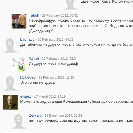
b
Ещё может быть Коломенски
Taboh
·
20 February 2012, 06:02
Перефразируя, можно сказать, что каждому времени - св
ещё не одно место с таким названием. П.С. Ведь есть же
(Джорджия) :)
bachavv
·
20 February 2012, 04:26
b
Да табличка из других мест, в Коломенском ни когда не было 
Юлия
·
20 February 2012, 05:04
Из других мест и ландшафт.
kbike095
·
28 February 2012, 11:50
k
Это точно не здесь
ewgez
·
17 March 2012, 14:19
Может это ж/д станция Коломенская? Лесопарк со стороны ры
Zerkalo
·
29 December 2014, 20:24
Z
нет, там рельеф совсем другой, такой плоскости нет, как