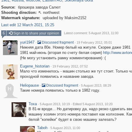
1981
,
Russia
,
Moscow
,
Eastern AO
,
Sokolinaya Gora
Source:
брошюра завода Салют
Shooting direction:
northwest

Watermark signature:
uploaded by Maksim2152
Last edit 12 March 2021, 15:25
6
Sign in to share your opinion
Latest comment: 5 August 2013, 11:00
yuri1947
·
·
Discussed fragment
19 February 2012, 05:01
Нижняя дата 80е. Номер белый на жигуле. Скорее даже 1981
1981 май-июнь (вторая по счету белая серия)
http://www.avton
(Не могу установить рамку комментирования) :(
Eugene_historian
·
19 February 2012, 07:52
Мало что изменилось - машин столько же тут стоит. Только ч
проходной появились и название завода.
Heliopause
·
·
Discussed fragment
5 August 2013, 08:29
H
Такие номера появились только в 1982 году.
Toxa
·
·
5 August 2013, 10:19
Edited 5 August 2013, 10:20
В 81-м вроде... Но датировку да, надо резко сдвигать вв
машину хозяин этого номера поставил как колхозник. Ка
белой "копейки" будет в свою машину залезать?
Taboh
·
5 August 2013, 11:00