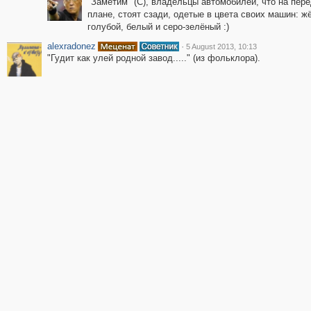
"Заметим" (С), владельцы автомобилей, что на пер
плане, стоят сзади, одетые в цвета своих машин: ж
голубой, белый и серо-зелёный :)
alexradonez
·
5 August 2013, 10:13
"Гудит как улей родной завод....." (из фольклора).