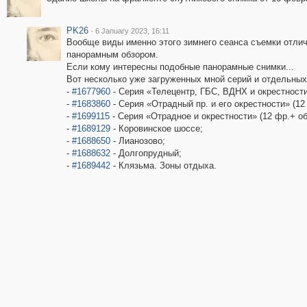
PK26
·
6 January 2023, 16:11
Вообще виды именно этого зимнего сеанса съемки отли
панорамным обзором.
Если кому интересны подобные панорамные снимки...
Вот несколько уже загруженных мной серий и отдельных
-
#1677960
- Серия «Телецентр, ГБС, ВДНХ и окрестности
-
#1683860
- Серия «Отрадный пр. и его окрестности» (12
-
#1699115
- Серия «Отрадное и окрестности» (12 фр.+ об
-
#1689129
- Коровинское шоссе;
-
#1688650
- Лианозово;
-
#1688632
- Долгопрудный;
-
#1689442
- Клязьма. Зоны отдыха.