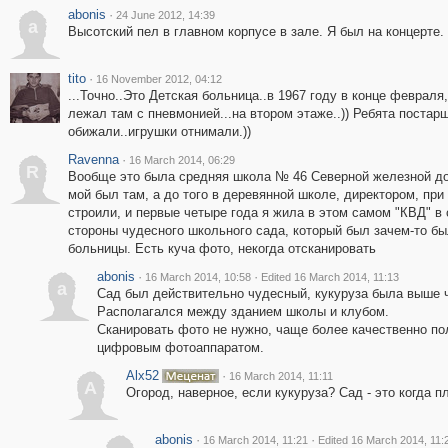
abonis
·
24 June 2012, 14:39
a
Высотский пел в главном корпусе в зале. Я был на концерте.
tito
·
16 November 2012, 04:12
...Точно..Это Детская больница..в 1967 году в конце февраля
лежал там с пневмонией...на втором этаже..)) Ребята постар
обижали..игрушки отнимали.))
Ravenna
·
16 March 2014, 06:29
R
Вообще это была средняя школа № 46 Северной железной до
мой был там, а до того в деревянной школе, директором, при
строили, и первые четыре года я жила в этом самом "КВД" в
стороны чудесного школьного сада, который был зачем-то б
больницы. Есть куча фото, некогда отсканировать
abonis
·
·
16 March 2014, 10:58
Edited 16 March 2014, 11:13
a
Сад был действительно чудесный, кукуруза была выше ч
Располагался между зданием школы и клубом.
Сканировать фото не нужно, чаще более качественно п
цифровым фотоаппаратом.
Alx52
·
16 March 2014, 11:11
A
Огород, наверное, если кукуруза? Сад - это когда п
abonis
·
·
16 March 2014, 11:21
Edited 16 March 2014, 11: