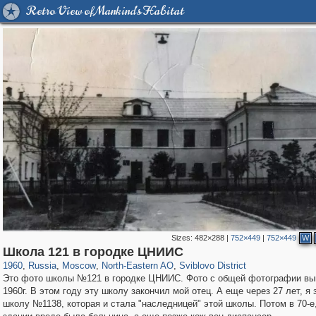
Retro View of Mankind's Habitat
Sizes:
482×288
|
752×449
|
752×449
W
319,779
1,406,144
8,286
24,488
29,243
250
539
4
Школа 121 в городке ЦНИИС
1960
,
Russia
,
Moscow
,
North-Eastern AO
,
Sviblovo District
Это фото школы №121 в городке ЦНИИС. Фото с общей фотографии вы
1960г. В этом году эту школу закончил мой отец. А еще через 27 лет, я
школу №1138, которая и стала "наследницей" этой школы. Потом в 70-е