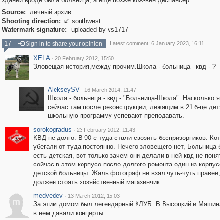
здании вроде была больница, а еще позже кож-вен диспансер.
Source:
личный архив
Shooting direction:
southwest

Watermark signature:
uploaded by vs1717
17
Sign in to share your opinion
Latest comment: 6 January 2023, 16:11
XELA
·
20 February 2012, 15:50
Зловещая история,между прочим.Школа - больница - квд - ?
AlekseySV
·
16 March 2014, 11:47
Школа - больница - квд - "Больница-Школа". Насколько я
сейчас там после реконструкции, лежащим в 21 б-це де
школьную программу успевают преподавать.
sorokogradus
·
23 February 2012, 11:43
КВД не долго. В 90-е туда стали свозить беспризорников. Ко
убегали от туда постоянно. Нечего зловещего нет, Больница 
есть детская, вот только зачем они делали в ней квд не поня
сейчас в этом корпусе после долгого ремонта один из корпус
детской больницы. Жаль фотограф не взял чуть-чуть правее,
должен стоять хозяйственный магазинчик.
medvedev
·
13 March 2012, 15:03
m
За этим домом был легендарный КЛУБ. В.Высоцкий и Машин
в нем давали концерты.