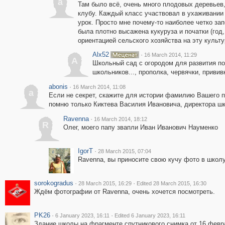
a
Там было всё, очень много плодовых деревьев
клубу. Каждый класс участвовал в ухаживании
урок. Просто мне почему-то наиболее четко за
была плотно высажена кукуруза и початки (год
ориентацией сельского хозяйства на эту культу
Alx52
·
16 March 2014, 11:29
A
Школьный сад с огородом для развития п
школьников..., прополка, червячки, прививк
abonis
·
16 March 2014, 11:08
a
Если не секрет, скажите для истории фамилию Вашего п
помню только Киктева Василия Ивановича, директора шк
Ravenna
·
16 March 2014, 18:12
R
Олег, моего папу звапли Иван Иванович Науменко
IgorT
·
28 March 2015, 07:04
Ravenna, вы приносите свою кучу фото в школу 
sorokogradus
·
·
28 March 2015, 16:29
Edited 28 March 2015, 16:30
Ждём фотографии от Ravenna, очень хочется посмотреть.
PK26
·
·
6 January 2023, 16:11
Edited 6 January 2023, 16:11
Здание школы на фрагменте спутникового снимка от 16 февра