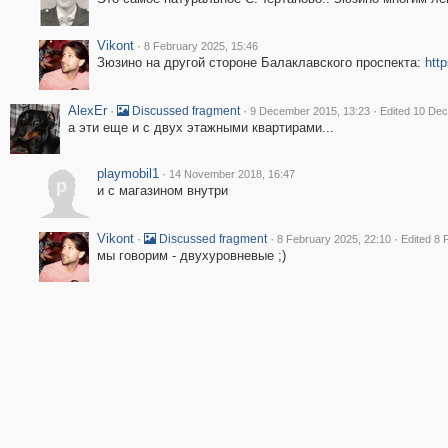
Vikont
·
8 February 2025, 15:46
Зюзино на другой стороне Балаклавского проспекта:
htt
AlexEr
·
·
·
Discussed fragment
9 December 2015, 13:23
Edited 10 De
а эти еще и с двух этажными квартирами...
playmobil1
·
14 November 2018, 16:47
p
и с магазином внутри
Vikont
·
·
·
Discussed fragment
8 February 2025, 22:10
Edited 8 
мы говорим - двухуровневые ;)