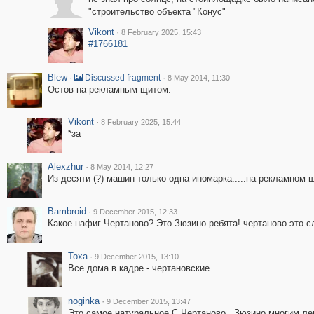
"строительство объекта "Конус"
Vikont
·
8 February 2025, 15:43
#1766181
Blew
·
·
Discussed fragment
8 May 2014, 11:30
Остов на рекламным щитом.
Vikont
·
8 February 2025, 15:44
*за
Alexzhur
·
8 May 2014, 12:27
Из десяти (?) машин только одна иномарка.....на рекламном щ
Bambroid
·
9 December 2015, 12:33
Какое нафиг Чертаново? Это Зюзино ребята! чертаново это с
Toxa
·
9 December 2015, 13:10
Все дома в кадре - чертановские.
noginka
·
9 December 2015, 13:47
Это самое натуральное С.Чертаново.. Зюзино многим лев