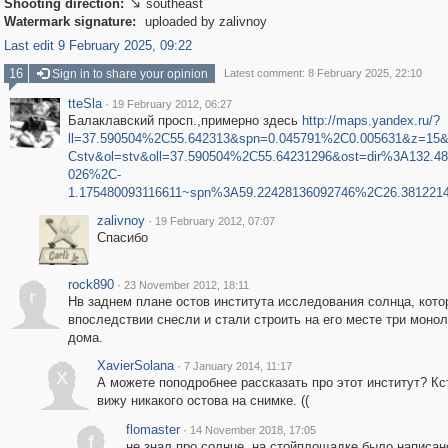
Shooting direction:
southeast

Watermark signature:
uploaded by zalivnoy
Last edit 9 February 2025, 09:22
16
Sign in to share your opinion
Latest comment: 8 February 2025, 22:10
tteSla
·
19 February 2012, 06:27
Балаклавский просп.,примерно здесь
http://maps.yandex.ru/?
ll=37.590504%2C55.642313&spn=0.045791%2C0.005631&z=15
Cstv&ol=stv&oll=37.590504%2C55.64231296&ost=dir%3A132.4
026%2C-
1.175480093116611~spn%3A59.22428136092746%2C26.381221
zalivnoy
·
19 February 2012, 07:07
Спасибо
rock890
·
23 November 2012, 18:11
r
Нв заднем плане остов института исследования солнца, кото
впоследствии снесли и стали строить на его месте три моно
дома.
XavierSolana
·
7 January 2014, 11:17
X
А можете поподробнее рассказать про этот институт? Кс
вижу никакого остова на снимке. ((
flomaster
·
14 November 2018, 17:05
f
не знал про солнце, на стойплощадке было написан