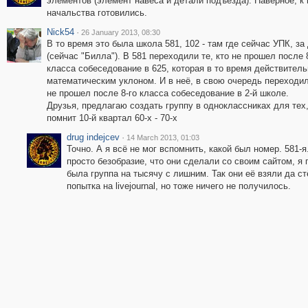
элементов (элемент навеса и детали подъезда). Наверное, к 
начальства готовились.
Nick54
·
26 January 2013, 08:30
В то время это была школа 581, 102 - там где сейчас УПК, за
(сейчас "Билла"). В 581 переходили те, кто не прошел после 
класса собеседование в 625, которая в то время действитель
математическим уклоном. И в неё, в свою очередь переходил
не прошел после 8-го класса собеседование в 2-й школе.
Друзья, предлагаю создать группу в одноклассниках для тех,
помнит 10-й квартал 60-х - 70-х
drug indejcev
·
14 March 2013, 01:03
Точно. А я всё не мог вспомнить, какой был номер. 581-я.
просто безобразие, что они сделали со своим сайтом, я
была группа на тысячу с лишним. Так они её взяли да с
попытка на livejournal, но тоже ничего не получилось.