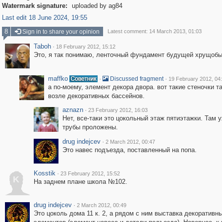
Watermark signature:
uploaded by ag84
Last edit 18 June 2024, 19:55
8
Sign in to share your opinion
Latest comment: 14 March 2013, 01:03
Taboh
·
18 February 2012, 15:12
Это, я так понимаю, ленточный фундамент будущей хрущоб
maffko
·
·
Discussed fragment
19 February 2012, 04
а по-моему, элемент декора двора. вот такие стеночки т
возле декоративных бассейнов.
aznazn
·
23 February 2012, 16:03
Нет, все-таки это цокольный этаж пятиэтажки. Там 
трубы проложены.
drug indejcev
·
2 March 2012, 00:47
Это навес подъезда, поставленный на попа.
Kosstik
·
23 February 2012, 15:52
K
На заднем плане школа №102.
drug indejcev
·
2 March 2012, 00:49
Это цоколь дома 11 к. 2, а рядом с ним выставка декоративн