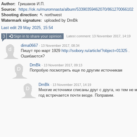
Author:
Гришаков И.П.
Source:
https://ok.ru/muromnasta/album/53390359462070/861270066102
Shooting direction:
northwest

Watermark signature:
uploaded by DmBk
Last edit 29 May 2025, 15:54
3
Sign in to share your opinion
Latest comment: 13 November 2017, 14:19
dima0667
·
13 November 2017, 08:34
d
Пишут про март 1929
http://sobory.ru/article/?object=01325
.
Ошибаются?
DmBk
·
13 November 2017, 09:13
D
Попробую посмотреть еще по другим источникам
DmBk
·
13 November 2017, 14:19
D
Многие источники списаны друг с друга, но тем не 
год встречается почти везде. Поправим.