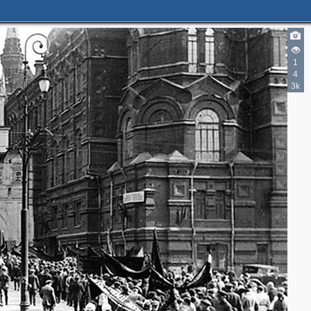
2
2
1
4
3k
2
2
5
3
4
4
6
7
2
11
29
25
75
114
31
40
31
21
16
6
12