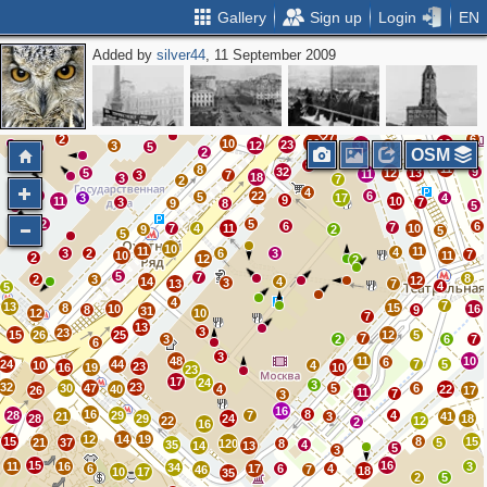
Gallery
Sign up
Login
EN
Added by
silver44
, 11 September 2009
3
3
9
12
7
7
15
6
6
5
2
20
8
11
14
41
2
6
8
16
10
18
2
14
14
10
20
2
12
38
17
3
8
37
37
27
2
6
10
66
10
23
31
3
12
9
7
5
2
2
OSM
8
11
8
32
9
5
12
13
11
3
7
18
3
7
2
4
3
22
6
5
3
17
4
9
11
10
3
7
9
8
5
2
5
6
6
7
7
4
11
10
9
2
5
5
10
11
11
4
3
2
6
3
7
10
11
2
12
2
5
7
8
2
3
12
14
4
3
13
7
4
5
4
7
13
8
15
10
16
8
9
31
12
10
7
13
3
23
15
26
25
12
5
7
3
2
6
7
6
3
48
11
10
6
24
44
7
5
10
4
23
16
19
10
23
17
24
3
32
23
30
47
5
6
40
4
22
26
17
11
7
3
16
16
8
28
29
7
4
21
3
41
28
29
24
18
22
12
2
16
12
14
19
15
8
15
21
37
5
120
8
35
4
14
13
5
3
15
16
11
16
3
34
6
17
6
4
46
7
18
10
17
35
2
5