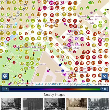
8
12
3
26
12
4
3
13
9
2
3
50
5
11
20
10
23
2
18
4
23
18
10
7
9
7
22
5
9
33
14
3
2
3
6
8
13
32
4
23
40
9
8
8
13
19
7
12
3
26
19
3
10
16
9
41
42
34
5
4
9
10
9
15
18
9
22
11
2
21
24
5
15
7
7
10
3
2
8
10
15
3
7
11
13
10
11
17
8
9
14
9
14
6
3
13
16
15
11
28
15
10
16
18
10
9
5
23
29
4
31
7
14
3
6
43
17
2
22
9
36
11
4
12
4
27
2
8
9
8
3
7
2
8
10
29
49
2
9
35
2
14
9
39
16
2
19
24
3
5
67
8
25
31
4
51
2
6
23
5
14
3
11
18
17
43
3
13
2
22
12
42
5
4
2
13
19
28
26
17
18
6
18
4
3
4
15
24
17
19
16
2
16
42
16
6
14
3
8
7
7
21
2
16
14
2
Leaflet
| ©
SCANEX ITC LLC
| ©
OpenStreetMap
contributors
4
6
3
2
9
6
42
3
6
17
4
3
1826
2000
2
2
2
10
4
7
27
3
2
5
Nearby images
3
4
9
5
17
12
11
2
2