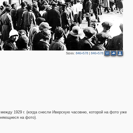
9
7
3
4
3
7
2
7
8
5
5
10
2
7
Sizes:
846×578
|
846×578
W
4
16
8
6
7
2
3
2
 между 1929 г. (когда снесли Иверскую часовню, которой на фото уже
5
2
раняющиеся на фото).
6
2