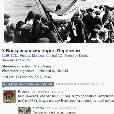
319,779
1,406,257
159,978
8,286
29,243
5,916
53,034
2,283
У Воскресенских ворот. Первомай
1929
–
1931
,
Russia
,
Moscow
,
Central AO
,
Tverskoy District
Вариант
#1282035
Shooting direction:
southeast

Watermark signature:
uploaded by silver44
Last edit 13 February 2021, 15:47
4
Sign in to share your opinion
Latest comment: 6 January 2024, 16:22
Brusnik
·
13 September 2009, 14:58
Мне кажется, что это не 1927 год. Фото сделано в интервале
нет) и 1931 г. (когда снесли Воскресенские ворота, ещё сох
silver44
·
13 September 2009, 15:16
Согласен..сейчас исправлю