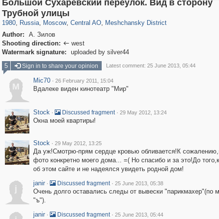
Большой Сухаревский переулок. Вид в сторону
319,780
1,406,255
159,978
8,286
29,243
5,916
10,185
264
Трубной улицы
1980
,
Russia
,
Moscow
,
Central AO
,
Meshchansky District
Author:
А. Зилов
Shooting direction:
west

Watermark signature:
uploaded by silver44
5
Sign in to share your opinion
Latest comment: 25 June 2013, 05:44
Mic70
·
26 February 2011, 15:04
M
Вдалеке виден кинотеатр "Мир"
Stock
·
·
Discussed fragment
29 May 2012, 13:24
Окна моей квартиры!
Stock
·
29 May 2012, 13:25
Да уж!Смотрю-прям сердце кровью обливается!К сожалению,
фото конкретно моего дома... =( Но спасибо и за это!До того,
об этом сайте и не надеялся увидеть родной дом!
janir
·
·
Discussed fragment
25 June 2013, 05:38
j
Очень долго оставались следы от вывески "парикмахер"(по 
"ъ").
janir
·
·
Discussed fragment
25 June 2013, 05:44