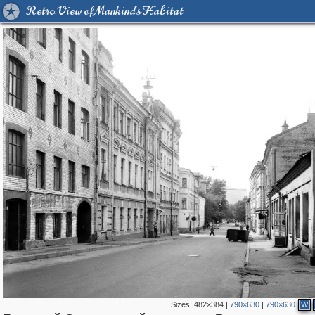
Retro View of Mankind's Habitat
Sizes:
482×384
|
790×630
|
790×630
W