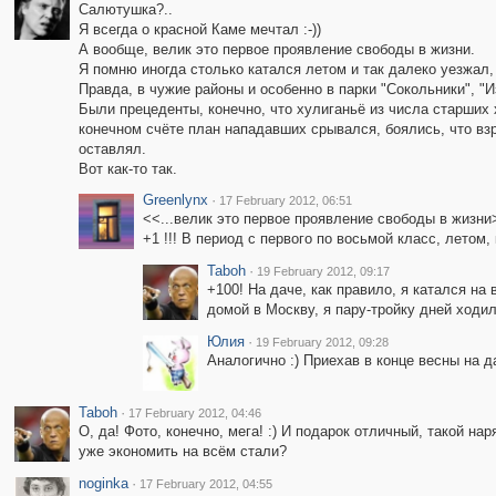
Салютушка?..
Я всегда о красной Каме мечтал :-))
А вообще, велик это первое проявление свободы в жизни.
Я помню иногда столько катался летом и так далеко уезжал, ч
Правда, в чужие районы и особенно в парки "Сокольники", "
Были прецеденты, конечно, что хулиганьё из числа старших х
конечном счёте план нападавших срывался, боялись, что вз
оставлял.
Вот как-то так.
Greenlynx
·
17 February 2012, 06:51
<<...велик это первое проявление свободы в жизни
+1 !!! В период с первого по восьмой класс, летом
Taboh
·
19 February 2012, 09:17
+100! На даче, как правило, я катался на 
домой в Москву, я пару-тройку дней ходи
Юлия
·
19 February 2012, 09:28
Аналогично :) Приехав в конце весны на да
Taboh
·
17 February 2012, 04:46
О, да! Фото, конечно, мега! :) И подарок отличный, такой н
уже экономить на всём стали?
noginka
·
17 February 2012, 04:55