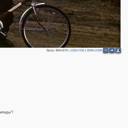
Sizes:
864×575
|
1050×700
|
3599×2399
W
сипеды"!