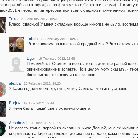
рого приклёпан катафот(как на фото у этого Салюта и Перми). Что могу 
ионВ551 я перестал интересоваться всей складной и тяжеленной техникой
Toxa
·
19 February 2012, 10:41
Класс, спасибо! У меня складных вообще никогда не было, воспоми
Taboh
·
19 February 2012, 10:55
"Это я почему раньше такой вредный был? Это потому что
Egor
·
19 February 2012, 11:48
E
Пожалуйста. Сколько я всего этого в детстве-ранней юно
ориентирование в аспекте. Но в целом могу сказать, - тех
багажниках стоя возили пассажиров...
alexba
·
20 February 2012, 16:20
У Камы педали легче крутить, чем у Салюта, меньше устаёшь.
Burjuy
·
15 June 2012, 09:44
У меня была "Кама" светло-зеленого цвета.
Alexdiezel
·
20 June 2015, 19:55
Не совсем точно, первой из складных была Десна2, мне её купили 
спортивном на Кировоградской, до сих пор на даче, кама появилась 