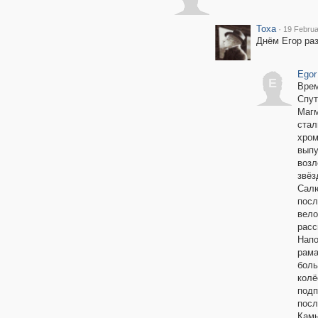
Toxa
·
19 Februa
Днём Егор раз
Egor
E
Врем
Спут
Магм
стал
хром
выпу
возл
звёз
Салю
посл
вело
расс
Напо
рама
боль
колё
подп
посл
Камы