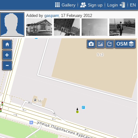
Gallery
Sign up
Login
EN
Added by
gasparrr
, 17 February 2012
OSM