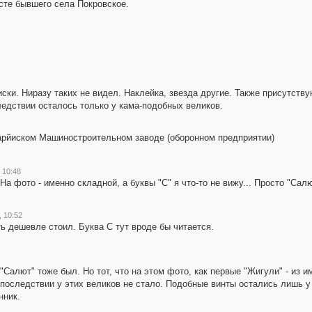
сте бывшего села Покровское.
ски. Ниразу таких не видел. Наклейка, звезда другие. Также присутству
ледствии осталось только у кама-подобных великов.
арйиском Машиностроительном заводе (оборонном предприятии)
 10:48
На фото - именно складной, а буквы "С" я что-то не вижу... Просто "Сал
, 10:52
ь дешевле стоил. Буква С тут вроде бы читается.
"Салют" тоже был. Но тот, что на этом фото, как первые "Жигули" - из 
последствии у этих великов не стало. Подобные винты остались лишь у 
нник.