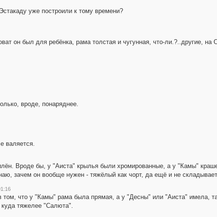
Эстакаду уже построили к тому времени?
ат он был для ребёнка, рама толстая и чугунная, что-ли.?..другие, на 
только, вроде, понаряднее.
е валяется.
илён. Вроде бы, у "Аиста" крылья были хромированные, а у "Камы" краш
наю, зачем он вообще нужен - тяжёлый как чорт, да ещё и не складывает
01:16
 том, что у "Камы" рама была прямая, а у "Десны" или "Аиста" имела, та
 куда тяжелее "Салюта".