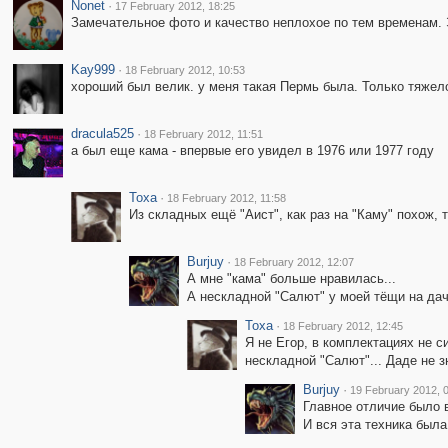
Nonet
·
17 February 2012, 18:25
Замечательное фото и качество неплохое по тем временам. 
Kay999
·
18 February 2012, 10:53
хороший был велик. у меня такая Пермь была. Только тяжелов
dracula525
·
18 February 2012, 11:51
а был еще кама - впервые его увидел в 1976 или 1977 году
Toxa
·
18 February 2012, 11:58
Из складных ещё "Аист", как раз на "Каму" похож, 
Burjuy
·
18 February 2012, 12:07
А мне "кама" больше нравилась...
А нескладной "Салют" у моей тёщи на дач
Toxa
·
18 February 2012, 12:45
Я не Егор, в комплектациях не с
нескладной "Салют"... Даде не з
Burjuy
·
19 February 2012, 
Главное отличие было в
И вся эта техника была