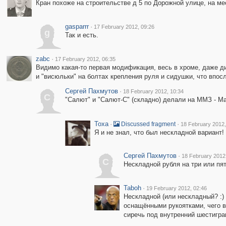
Кран похоже на строительстве д 5 по Дорожной улице, на ме
gasparrr
·
17 February 2012, 09:26
g
Так и есть.
zabc
·
17 February 2012, 06:35
Видимо какая-то первая модификация, весь в хроме, даже ди
и "висюльки" на болтах крепления руля и сидушки, что впос
Сергей Пахмутов
·
18 February 2012, 10:34
С
"Салют" и "Салют-С" (складно) делали на ММЗ - М
Toxa
·
·
Discussed fragment
18 February 2012,
Я и не знал, что был нескладной вариант! 
Сергей Пахмутов
·
18 February 2012
С
Нескладной рубля на три или пят
Taboh
·
19 February 2012, 02:46
Нескладной (или нескладный? :) 
оснащёнными рукоятками, чего в
сиречь под внутренний шестигра