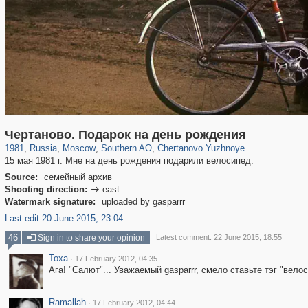
319,780
1,406,255
8,286
21,637
29,243
390
486
4
Чертаново. Подарок на день рождения
1981
,
Russia
,
Moscow
,
Southern AO
,
Chertanovo Yuzhnoye
15 мая 1981 г. Мне на день рождения подарили велосипед.
Source:
семейный архив
Shooting direction:
east

Watermark signature:
uploaded by gasparrr
Last edit 20 June 2015, 23:04
46
Sign in to share your opinion
Latest comment: 22 June 2015, 18:55
Toxa
·
17 February 2012, 04:35
Ага! "Салют"... Уважаемый gasparrr, смело ставьте тэг "вело
Ramallah
·
17 February 2012, 04:44