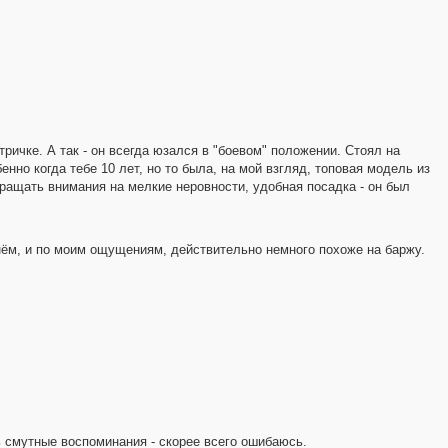
тричке. А так - он всегда юзался в "боевом" положении. Стоял на
но когда тебе 10 лет, но то была, на мой взгляд, топовая модель из
ращать внимания на мелкие неровности, удобная посадка - он был
 нём, и по моим ощущениям, действительно немного похоже на баржу.
ь смутные воспоминания - скорее всего ошибаюсь.