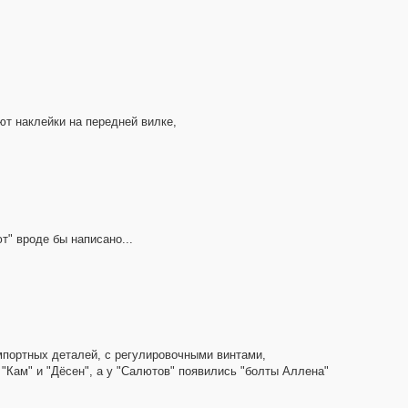
ют наклейки на передней вилке,
ют" вроде бы написано...
импортных деталей, с регулировочными винтами,
"Кам" и "Дёсен", а у "Салютов" появились "болты Аллена"