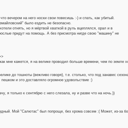
то вечером на него носки свои повесишь :-) и спать, как убитый.
Измайловский" было ездить не безопасно.
отели отнять, но я мёртвой хваткой в руль вцеплялся, орал и в
рослые придут на помощь. А без присмотра нигде свою "машину" не
>>
, как мне кажется, я на велике проводил больше времени, чем по земле х
велике до тошноты (вежливо говоря), т.е. столько, что под занавес сезон
л пешком и это доставляло огромное удовольствие :)
чу, я только к сентябрю с него слезала, ну и разве что на ночь.))
арядный. Мой "Салютас" был попроще, без хрома совсем :( Может, из-за б