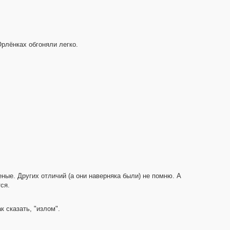
Орлёнках обгоняли легко.
еные. Других отличий (а они наверняка были) не помню. А
ся.
к сказать, "излом".