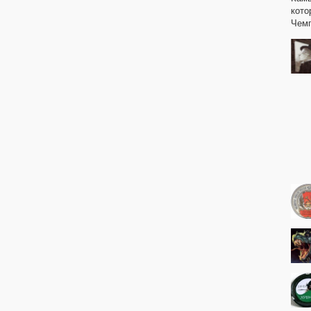
кото
Чемп