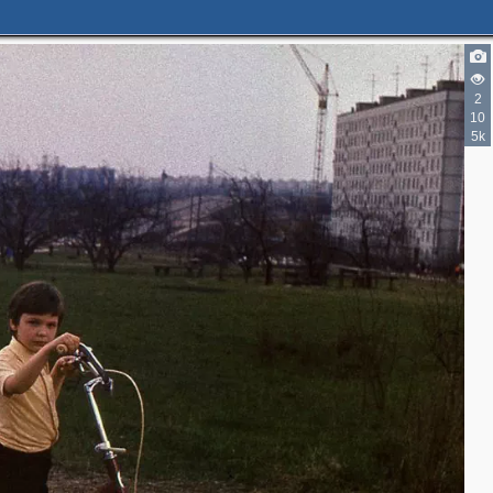
2
10
5k