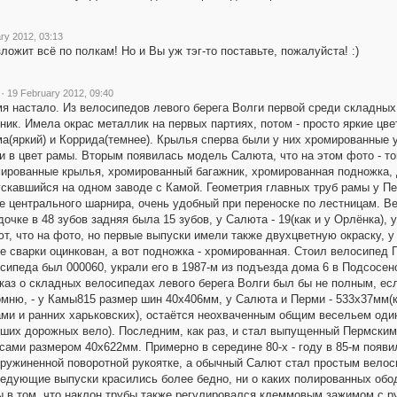
ry 2012, 03:13
ложит всё по полкам! Но и Вы уж тэг-то поставьте, пожалуйста! :)
·
19 February 2012, 09:40
я настало. Из велосипедов левого берега Волги первой среди складных 
ник. Имела окрас металлик на первых партиях, потом - просто яркие цве
а(яркий) и Коррида(темнее). Крылья сперва были у них хромированные у
и в цвет рамы. Вторым появилась модель Салюта, что на этом фото - т
ированные крылья, хромированный багажник, хромированная подножка,
скавшийся на одном заводе с Камой. Геометрия главных труб рамы у Пе
е центрального шарнира, очень удобный при переноске по лестницам. Вес
дочке в 48 зубов задняя была 15 зубов, у Салюта - 19(как и у Орлёнка),
т, что на фото, но первые выпуски имели также двухцветную окраску, 
е сварки оцинкован, а вот подножка - хромированная. Стоил велосипед П
сипеда был 000060, украли его в 1987-м из подъезда дома 6 в Подсосен
каз о складных велосипедах левого берега Волги был бы не полным, ес
мню, - у Камы815 размер шин 40х406мм, у Салюта и Перми - 533х37мм(к
ми и ранних харьковских), остаётся неохваченным общим весельем один
ших дорожных вело). Последним, как раз, и стал выпущенный Пермским
сами размером 40х622мм. Примерно в середине 80-х - году в 85-м появи
ружиненной поворотной рукоятке, а обычный Салют стал простым велоси
едующие выпуски красились более бедно, ни о каких полированных обод
 в том, что наклон трубы также регулировался клеммовым зажимом с ру