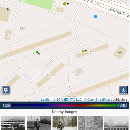
Leaflet
| ©
SCANEX ITC LLC
| ©
OpenStreetMap
contributors
1826
2000
Nearby images