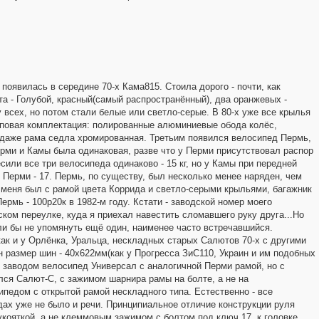
появилась в середине 70-х Кама815. Стоила дорого - почти, как
та - Голубой, красный(самый распространённый), два оранжевых -
 всех, но потом стали белые или светло-серые. В 80-х уже все крылья
оповая комплектация: полированные алюминиевые обода колёс,
 даже рама седла хромированная. Третьим появился велосипед Пермь,
рми и Камы была одинаковая, разве что у Перми присутствовал распор
или все три велосипеда одинаково - 15 кг, но у Камы при передней
 у Перми - 17. Пермь, по существу, был несколько менее наряден, чем
у меня был с рамой цвета Коррида и светло-серыми крыльями, багажник
ермь - 100р20к в 1982-м году. Кстати - заводской номер моего
ском переулке, куда я приехал навестить сломавшего руку друга...Но
ли бы не упомянуть ещё один, наименее часто встречавшийся.
ак и у Орлёнка, Уральца, нескладных старых Салютов 70-х с другими
 размер шин - 40х622мм(как у Прогресса ЗиС110, Украин и им подобных
 заводом велосипед Универсал с аналогичной Перми рамой, но с
лся Салют-С, с зажимом шарнира рамы на болте, а не на
педом с открытой рамой нескладного типа. Естественно - все
ах уже не было и речи. Принципиальное отличие конструкции руля
кояткой, а не клеммовым зажимом с болтом под ключ 17, к головке