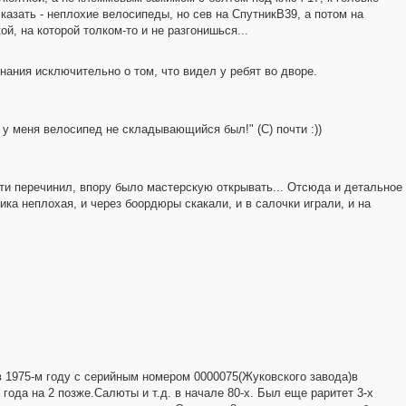
сказать - неплохие велосипеды, но сев на СпутникВ39, а потом на
, на которой толком-то и не разгонишься...
нания исключительно о том, что видел у ребят во дворе.
 у меня велосипед не складывающийся был!" (С) почти :))
сти перечинил, впору было мастерскую открывать... Отсюда и детальное
ника неплохая, и через боордюры скакали, и в салочки играли, и на
в 1975-м году с серийным номером 0000075(Жуковского завода)в
года на 2 позже.Салюты и т.д. в начале 80-х. Был еще раритет 3-х