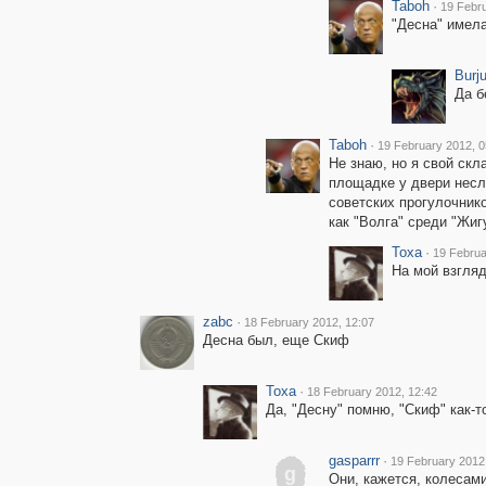
Taboh
·
19 Febru
"Десна" имела
Burj
Да б
Taboh
·
19 February 2012, 0
Не знаю, но я свой скл
площадке у двери несло
советских прогулочник
как "Волга" среди "Жиг
Toxa
·
19 Februa
На мой взгляд
zabc
·
18 February 2012, 12:07
Десна был, еще Скиф
Toxa
·
18 February 2012, 12:42
Да, "Десну" помню, "Скиф" как-т
gasparrr
·
19 February 2012
g
Они, кажется, колесам