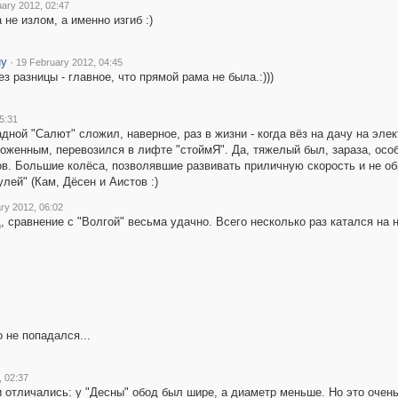
ary 2012, 02:47
 не излом, а именно изгиб :)
uy
·
19 February 2012, 04:45
ез разницы - главное, что прямой рама не была.:)))
5:31
адной "Салют" сложил, наверное, раз в жизни - когда вёз на дачу на элек
женным, перевозился в лифте "стоймЯ". Да, тяжелый был, зараза, особен
ов. Большие колёса, позволявшие развивать приличную скорость и не об
улей" (Кам, Дёсен и Аистов :)
ry 2012, 06:02
, сравнение с "Волгой" весьма удачно. Всего несколько раз катался на
о не попадался...
, 02:37
и отличались: у "Десны" обод был шире, а диаметр меньше. Но это очен