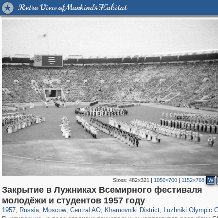
Retro View of Mankind's Habitat
Sizes:
482×321
|
1050×700
|
1152×768
W
Закрытие в Лужниках Всемирного фестиваля
319,968
1,407,714
160,055
8,295
29,262
5,920
19,395
722
1,456
11
молодёжи и студентов 1957 году
1957
,
Russia
,
Moscow
,
Central AO
,
Khamovniki District
,
Luzhniki Olympic 