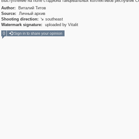
Выступление на поле стадиона танцевальных коллективов республик С
Author:
Виталий Титов
Source:
Личный архив
Shooting direction:
southeast

Watermark signature:
uploaded by Vitalit
0
Sign in to share your opinion