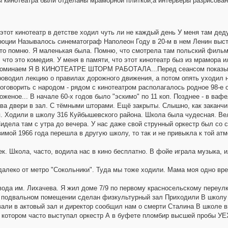
ы кинотеатра были отделаны мраморной плиткой,а интерьеры разрисова
 этот кинотеатр в детстве ходил чуть ли не каждый день У меня там де
люции Называлось синематограф Наполеон Году в 20-м в нем Ленин выс
 это помню. Я маленькая была. Помню, что смотрела там польский филь
что это комедия. У меня в памяти, что этот кинотеатр быз из мрамора ил
 вспоминаем Я В КИНОТЕАТРЕ ШТОРМ РАБОТАЛА...Перед сеансом показы
оводил лекцию о правилах дорожного движения, а потом опять уходил на
 поговорить с народом - рядом с кинотеатром располагалось родное 98-е
оженое... В начале 60-х годов было "эскимо" по 11 коп. Позднее - в вафе
ва двери в зал. С тёмными шторами. Ещё закрыты. Слышно, как заканчи
я. Ходили в школу 316 Куйбышевского района. Школа была чудесная. В
идела там с утра до вечера. У нас даже свой струнный оркестр был со 
мой 1966 года перешла в другую школу, то так и не привыкла к той атм
ек. Школа, часто, водила нас в кино бесплатно. В фойе играла музыка, 
далеко от метро "Сокольники". Туда мы тоже ходили. Мама моя одно вр
авода им. Лихачева. Я жил доме 7/9 по первому красносельскому переул
вальном помещении сделан физкультурный зал Приходили В школу ф
вали в актовый зал и директор сообщил нам о смерти Сталина В школе 
 котором часто выступал оркестр А в буфете пломбир высшей пробы 