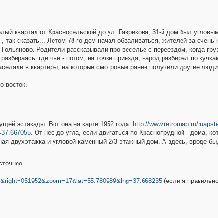
лый квартал от Красносельской до ул. Гаврикова, 31-й дом был угловым
", так сказать... Летом 78-го дом начал обваливаться, жителей за очень
Гольяново. Родители рассказывали про веселье с переездом, когда груз
азбираясь, где чье - потом, на точке приезда, народ разбирал по кучка
аселяли в квартиры, на которые смотровые ранее получили другие люди.
о-восток.
ущей эстакады. Вот она на карте 1952 года:
http://www.retromap.ru/mapst
=37.667055
. От нее до угла, если двигаться по Краснопрудной - дома, к
я двухэтажка и угловой каменный 2/3-этажный дом. А здесь, вроде бы,
сточнее.
=1&right=051952&zoom=17&lat=55.780989&lng=37.668235
(если я правильно