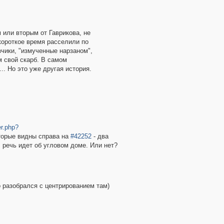
 или вторым от Гаврикова, не
 короткое время расселили по
чики, "измученные нарзаном",
м свой скарб. В самом
.. Но это уже другая история.
er.php?
оторые видны справа на
#42252
- два
 речь идет об угловом доме. Или нет?
 разобрался с центрированием там)