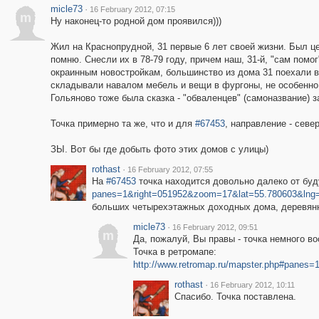
micle73
·
16 February 2012, 07:15
m
Ну наконец-то родной дом проявился)))
Жил на Краснопрудной, 31 первые 6 лет своей жизни. Был це
помню. Снесли их в 78-79 году, причем наш, 31-й, "сам помог
окраинным новостройкам, большинство из дома 31 поехали в 
складывали навалом мебель и вещи в фургоны, не особенно р
Гольяново тоже была сказка - "обваленцев" (самоназвание) з
Точка примерно та же, что и для
#67453
, направление - север
ЗЫ. Вот бы где добыть фото этих домов с улицы)
rothast
·
16 February 2012, 07:55
На
#67453
точка находится довольно далеко от буд
panes=1&right=051952&zoom=17&lat=55.780603&lng
больших четырехэтажных доходных дома, деревянна
micle73
·
16 February 2012, 09:51
m
Да, пожалуй, Вы правы - точка немного во
Точка в ретромапе:
http://www.retromap.ru/mapster.php#panes
rothast
·
16 February 2012, 10:11
Спасибо. Точка поставлена.