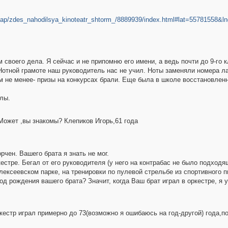
nmap/zdes_nahodilsya_kinoteatr_shtorm_/8889939/index.html#lat=5578155
своего дела. Я сейчас и не припомню его имени, а ведь почти до 9-го к
Нотной грамоте наш руководитель нас не учил. Ноты заменяли номера л
 не менее- призы на конкурсах брали. Еще была в школе восстановленна
лы.
Может ,вы знакомы? Клепиков Игорь,61 года
рчен. Вашего брата я знать не мог.
кестре. Бегал от его руководителя (у него на контрабас не было подход
Алексеевском парке, на тренировки по пулевой стрельбе из спортивного п
год рождения вашего брата? Значит, когда Ваш брат играл в оркестре, я 
ркестр играл примерно до 73(возможно я ошибаюсь на год-другой) года,п