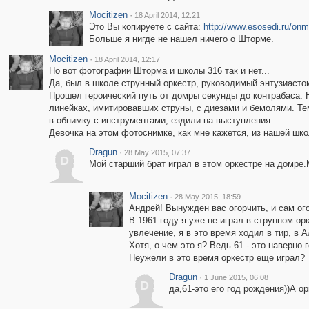
Mocitizen
·
18 April 2014, 12:21
Это Вы копируете с сайта:
http://www.esosedi.ru/o
Больше я нигде не нашел ничего о Шторме.
Mocitizen
·
18 April 2014, 12:17
Но вот фотографии Шторма и школы 316 так и нет...
Да, был в школе струнный оркестр, руководимый энтузиастом 
Прошел героический путь от домры секунды до контрабаса. 
линейках, имитировавших струны, с диезами и бемолями. Тем
в обнимку с инструментами, ездили на выступления.
Девочка на этом фотоснимке, как мне кажется, из нашей шко
Dragun
·
28 May 2015, 07:37
D
Мой старший брат играл в этом оркестре на домре.
Mocitizen
·
28 May 2015, 18:59
Андрей! Вынужден вас огорчить, и сам ого
В 1961 году я уже не играл в струнном ор
увлечение, я в это время ходил в тир, в 
Хотя, о чем это я? Ведь 61 - это наверно 
Неужели в это время оркестр еще играл?
Dragun
·
1 June 2015, 06:08
D
да,61-это его год рождения))А о