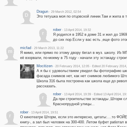
Dragun
·
29 March 2012, 02:54
D
Это тетушка моя по отцовской линии.Там и жила в 
rober
·
13 April 2014, 19:32
r
Я родился в 1952 в доме 31 и жил до 196
до сих пор.Если у вас есть ,еще фото это
micfad
·
29 March 2013, 11:22
m
Я мимо, или прямо по этому двору бегал в муз. школу. Из М
её взорвали, по-моему в 75 году - начали эту эстакаду стро
Mocitizen
·
·
20 February 2014, 12:05
Edited 20 February 2014,
А я бы с удовольствием увидел бы фотографию школ
фасада снимков нет, как нет снимков любимого Што
Школа 316 была построена как школа еще до револ
рассказать.
rober
·
·
13 April 2014, 19:39
Edited 13 April 2014, 19
r
Да при строительстве эстакады ,Шторм сл
Краснопрудной улицы...
rober
·
13 April 2014, 19:51
r
О кинотеатре Шторм, если это интересно, цитаты:....то ФОЙ
книгу-, а зал был человек на 300-400. Летом буфет работал