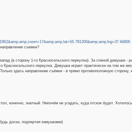
=051952&amp;amp;zoom=17&amp;amp;lat=55.781200&amp;amp;lng=37.66805
 направление съемки?
запад (в сторону 1-го Красносельского переулка). За спиной девушки - р
 Красносельского переулка. Девушка играет практически на том же мес
 Только здесь направление съёмки - в прямо противоположную сторону, 
стол, конечно, знатный. Нипочём не угадать, куда отскок будет. Хотелось
ибудь доска, подпертая камушками)