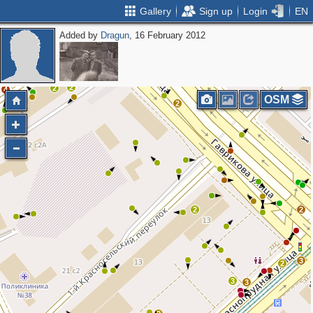
Gallery
Sign up
Login
EN
Added by
Dragun
, 16 February 2012
2
2
4
OSM
2
3
2
2
3
2
3
3