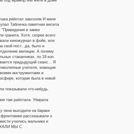
ны под мрамор.Мы жили в доме
душка работал завхозом И меня
тупал Табличка памятная висела
м "Привидения в замке
и гранита. Хотя, скорее всего
вали киножурнал в фойе, или
 свой пост...да, было и
 отделение милиции. А почему
льных стаканчиках, по 19 коп.
вается предыдущий сеанс... Я
еликолепные учителя, знающие
своими инструментами и
осфере, которая была в новой
или показывали что-нибудь.
емя там работала. Убирала
ку окна выходили на бараки
ронтовики рассказывали о
вмести учились мальчики и
УЕХАЛИ МЫ С