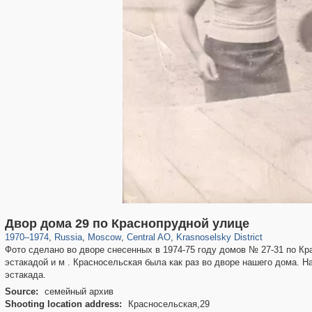
319,882
1,407,361
160,021
8,286
29,248
5,916
6,977
302
Двор дома 29 по Краснопрудной улице
1970
–
1974
,
Russia
,
Moscow
,
Central AO
,
Krasnoselsky District
Фото сделано во дворе снесенных в 1974-75 году домов № 27-31 по К
эстакадой и м . Красносельская была как раз во дворе нашего дома. На
эстакада.
Source:
семейный архив
Shooting location address:
Красносельская,29