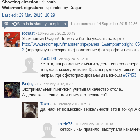
Shooting direction:
north

Watermark signature:
uploaded by Dragun
Last edit 29 May 2015, 10:29
30
Sign in to share your opinion
Latest comment: 14 September 2015, 12:36
rothast
·
16 February 2012, 06:49
Уважаемый Dragun! Не могли бы Вы указать на карте
http://www.retromap.ru/mapster.php#panes=1&amp;amp;right
2
(передвинув перекрестье) положение фотографа и назвать
Yuri0808
·
29 May 2015, 08:11
Y
Кстати, направление съёмки здесь - северо-северо-
тянулась между домами Краснопрудной улицы и 1-го
метра), где сфотографированы два юноши
#67453
.
Burjuy
·
16 February 2012, 06:55
Экстримальный пинг-понг, учитывая качество стола...
А девушка - левша, или снимок отзеркален?
Toxa
·
16 February 2012, 07:13
Да, насчёт возможной зеркальности это в точку! А 
micle73
·
16 February 2012, 07:18
m
"сеткой", как правило, выступала какая-н