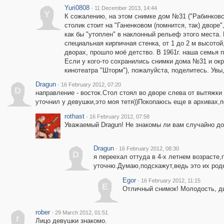
Yuri0808
·
11 December 2013, 14:44
Y
К сожалению, на этом снимке дом №31 ("Рабинковск
столик стоит на "Ганенковом (помнится, так) дворе
как бы "утоплен" в наклонный рельеф этого места. 
специальная кирпичная стенка, от 1 до 2 м высотой,
дворах, прошло моё детство. В 1961г. наша семья 
Если у кого-то сохранились снимки дома №31 и ок
кинотеатра "Шторм"), пожалуйста, поделитесь. Увы,
Dragun
·
16 February 2012, 07:20
D
направление - восток.Стол стоял во дворе слева от вытяжки
уточнил у девушки,это моя тетя))Покопаюсь еще в архивах,п
rothast
·
16 February 2012, 07:58
Уважаемый Dragun! Не знакомы ли вам случайно д
Dragun
·
16 February 2012, 08:30
D
я переехал оттуда в 4-х летнем возрасте
уточню.Думаю,подскажут,ведь это их род
Egor
·
16 February 2012, 11:15
E
Отличный снимок! Молодость, ди
rober
·
29 March 2012, 01:51
r
Лицо девушки знакомо.