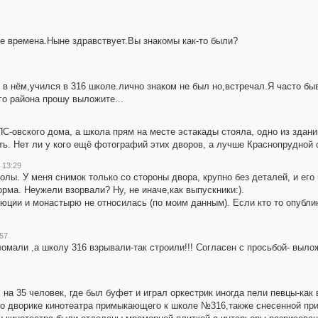
те времена.Ныне здравствует.Вы знакомы как-то были?
9 в нём,учился в 316 школе.лично знаком не был но,встречал.Я часто бы
го района прошу выложите...
ПС-овского дома, а школа прям на месте эстакады стояла, одно из здан
ить. Нет ли у кого ещё фотографий этих дворов, а лучше Краснопрудной
 13:29
ы. У меня снимок только со стороны двора, крупно без деталей, и его 
рма. Неужели взорвали? Ну, не иначе,как выпускники:).
юции и монастырю не относилась (по моим данным). Если кто то опублик
:57
омали ,а школу 316 взрывали-так строили!!! Согласен с просьбой- выло
Е на 35 человек, где был буфет и играл оркестрик иногда пели певцы-ка
 во дворике кинотеатра примыкающего к школе №316,также снесенной при