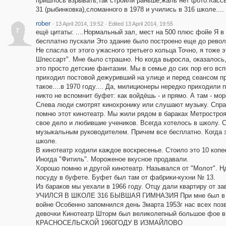
пришлось взрывать,так строили раньше,жаль нет фото.Касс
31 (рыбинковка),сломанного в 1978 и учились в 316 школе....
rober
·
·
13 April 2014, 19:52
Edited 13 April 2014, 19:55
r
ещё цитаты: ....Нормальный зал, мест на 500 плюс фойе Я в
бесплатно пускали Это здание было построено еще до рево
Не спасла от этого ужасного третьего кольца Точно, я тоже
Шпессарт". Мне было страшно. Но когда выросла, оказалось, 
это просто детские фантазии. Мы в семье до сих пор его
приходил постовой дежуривший на улице и перед сеансом пр
такое....в 1970 году.... Да, милиционеры нередко приходили
никто не вспомнит буфет: как войдёшь - и прямо. А там - мор
Слева люди смотрят кинохронику или слушают музыку. Спра
помню этот кинотеатр. Мы жили рядом в бараках Метростро
свое дело и любившие учеников. Всегда хотелось в школу. С
музыкальным руководителем. Причем все бесплатно. Когда зи
школе.
В кинотеатр ходили каждое воскресенье. Стоило это 10 копе
Иногда "Фитиль". Мороженое вкусное продавали.
Хорошо помню и другой кинотеатр. Назывался от "Молот". Н
посуду в буфете. Буфет был там от фабрики-кухни № 13.
Из бараков мы уехали в 1966 году. Отцу дали квартиру от з
УЧИЛСЯ В ШКОЛЕ 316 БЫВШАЯ ГИМНАЗИЯ При мне был в под
войне Особенно запомнился день 3марта 1953г нас всех поз
девочки Кинотеатр Шторм был великолепный большое фое в
КРАСНОСЕЛЬСКОЙ 1960ГОДУ В ИЗМАЙЛОВО