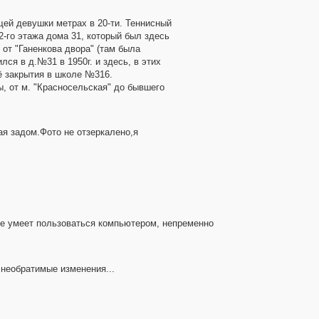
щей девушки метрах в 20-ти. Теннисный
 2-го этажа дома 31, который был здесь
 от "Ганенкова двора" (там была
лся в д.№31 в 1950г. и здесь, в этих
ё закрытия в школе №316.
, от м. "Красносельская" до бывшего
ая задом.Фото не отзеркалено,я
 не умеет пользоваться компьютером, непременно
 необратимые изменения...