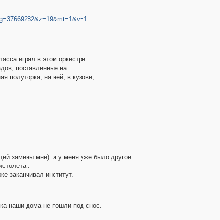
8&lng=37669282&z=19&mt=1&v=1
ласса играл в этом оркестре.
адов, поставленные на
я полуторка, на ней, в кузове,
ящей замены мне). а у меня уже было другое
истолета .
уже заканчивал институт.
ока наши дома не пошли под снос.