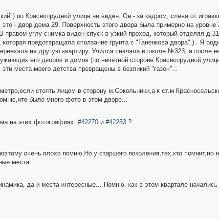
ий") по Краснопрудной улице не виден. Он - за кадром, слева от играю
", это - двор дома 29. Поверхность этого двора была примерно на уровне
В правом углу снимка виден спуск в узкий проход, который отделял д.31
 которая предотвращала сползание грунта с "Ганенкова двора".) . Я роди
переехала на другую квартиру. Учился сначала в школе №323, а после е
ружающих его дворов и домов (по нечётной стороне Краснопрудной улицы
 эти места моего детства превращены в безликий "газон"...
 метро,если стоять лицом в сторону м.Сокольники,а к ст.м Красносельск
омню,что было много фото в этом дворе...
ома на этих фотографиях:
#42270
и
#42253
?
,поэтому очень плохо помню.Но у старшего поколения,тех,кто помнит,но
ные места
намика, да и места интересные... Помню, как в этом квартале начались