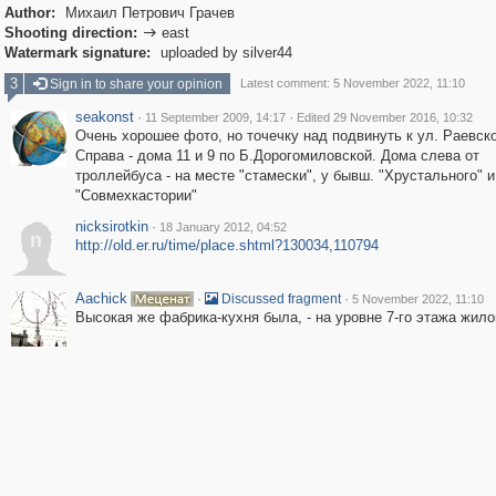
Author:
Михаил Петрович Грачев
Shooting direction:
east

Watermark signature:
uploaded by silver44
3
Sign in to share your opinion
Latest comment: 5 November 2022, 11:10
seakonst
·
·
11 September 2009, 14:17
Edited 29 November 2016, 10:32
Очень хорошее фото, но точечку над подвинуть к ул. Раевско
Справа - дома 11 и 9 по Б.Дорогомиловской. Дома слева от
троллейбуса - на месте "стамески", у бывш. "Хрустального" и
"Совмехкастории"
nicksirotkin
·
18 January 2012, 04:52
n
http://old.er.ru/time/place.shtml?130034,110794
Aachick
·
·
Discussed fragment
5 November 2022, 11:10
Высокая же фабрика-кухня была, - на уровне 7-го этажа жило