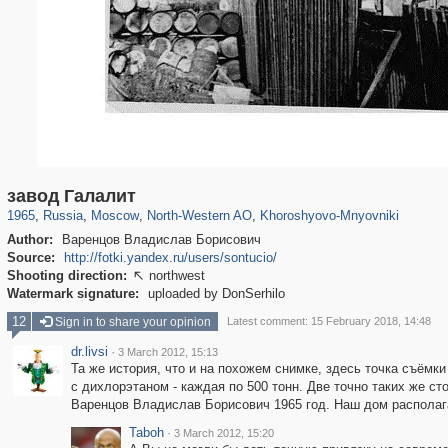
319,864
1,406,819
8,286
8,080
29,243
112
2,367
28
завод Галалит
1965
,
Russia
,
Moscow
,
North-Western AO
,
Khoroshyovo-Mnyovniki
Author:
Варенцов Владислав Борисович
Source:
http://fotki.yandex.ru/users/sontucio/
Shooting direction:
northwest

Watermark signature:
uploaded by DonSerhilo
12
Sign in to share your opinion
Latest comment: 15 February 2018, 14:48
dr.livsi
·
3 March 2012, 15:13
Та же история, что и на похожем снимке, здесь точка съёмки
с дихлорэтаном - каждая по 500 тонн. Две точно таких же ст
Варенцов Владислав Борисович 1965 год. Наш дом располага
Taboh
·
3 March 2012, 15:20