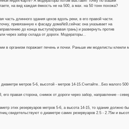
енной яндех-карте? А модераторы потом выставят точку по Вашей
таете, на вид каждая ёмкость не на 500, а мах. на 50 тонн похожа?
часть длинного здания цехов вдоль реки, в его правой части.
елочку, привязанную к фасаду дома№9,сейчас она указывает на
правлению до конца выступа(правая грань) и развернуть против
али через забор склада от дороги. Модераторы...
ании в организм поражает печень и почки. Раньше им моделисты клеили м
в диаметре метров 5-6, высотой - метров 14-15.Считайте...Без малого 500
 его правая сторона, снимок от дороги через забор, направление - севе
етр этих резервуаров метров 5-6, а высота 14-15, то здание должно бы
тниц свидетельствуют о диаметре самих резервуаров 2.5 - 2.75м и высот