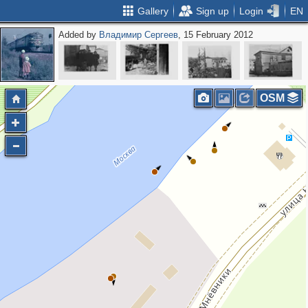
Gallery
Sign up
Login
EN
Added by
Владимир Сергеев
, 15 February 2012
OSM