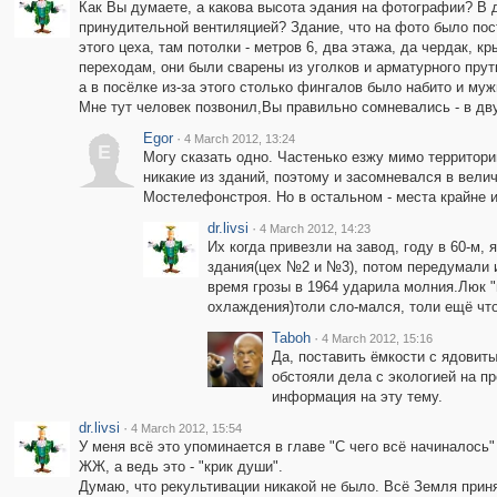
Как Вы думаете, а какова высота эдания на фотографии? В д
принудительной вентиляцией? Здание, что на фото было по
этого цеха, там потолки - метров 6, два этажа, да чердак, 
переходам, они были сварены из уголков и арматурного прут
а в посёлке из-за этого столько фингалов было набито и муж
Мне тут человек позвонил,Вы правильно сомневались - в двух
Egor
·
4 March 2012, 13:24
E
Могу сказать одно. Частенько езжу мимо территори
никакие из зданий, поэтому и засомневался в велич
Мостелефонстроя. Но в остальном - места крайне и
dr.livsi
·
4 March 2012, 14:23
Их когда привезли на завод, году в 60-м,
здания(цех №2 и №3), потом передумали и
время грозы в 1964 ударила молния.Люк "
охлаждения)толи сло-мался, толи ещё что
Taboh
·
4 March 2012, 15:16
Да, поставить ёмкости с ядовиты
обстояли дела с экологией на пр
информация на эту тему.
dr.livsi
·
4 March 2012, 15:54
У меня всё это упоминается в главе "С чего всё начиналось"
ЖЖ, а ведь это - "крик души".
Думаю, что рекультивации никакой не было. Всё Земля приня