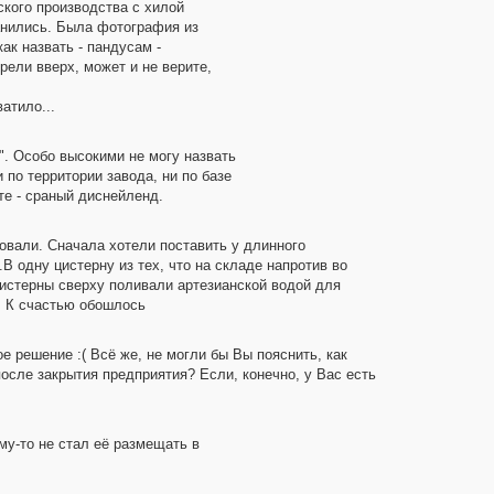
ского производства с хилой
анились. Была фотография из
ак назвать - пандусам -
рели вверх, может и не верите,
атило...
". Особо высокими не могу назвать
 по территории завода, ни по базе
те - сраный диснейленд.
довали. Сначала хотели поставить у длинного
 одну цистерну из тех, что на складе напротив во
цистерны сверху поливали артезианской водой для
. К счастью обошлось
ое решение :( Всё же, не могли бы Вы пояснить, как
после закрытия предприятия? Если, конечно, у Вас есть
ему-то не стал её размещать в