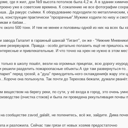
оме, где я жил, дои №9 высота потолков была 4,2 м. А в здании химиче
строено уже в советские времена. К сожалению не все фотографии сохр
крыша...Да ракурс съёмки. К оборудованию подходили по металлическим, к
ка, конструкции практически "прозрачные".Мужики ходили по низу и смот
икам и бабам...
 около 500 тонн. И тем не менее и половины одной из них на всех бы хв
и завода Галалит в гаражный шанхай "Гигант", он же - "Нижние Мневники
ине резервуаров. Правда - особо детально полазить ещё не пришлось ни
нтересные и привлекательные. И что точно на хрен не нужно в этом мес
 я только в школу пошёл, везли на огромных прицепах, всю дорогу изуро
 решили разделить пожароопасные объекты.А где там развернуться-то...В
парил" перед грозой, а "душ" принудитель-ного охлаждения(в жару эти 
...Короче она полыхнула. Так почти до Терехова бежали, думали рванёт
м веществом на берегу реки, по сути, у её входа в город, это очень умн
оизводстве (очистка стоков) и была ли проведена рекультивация почвы 
 на сообществе zavod_galalit, не поленитесь, всё же, зайдите. Дима поч
ла и разложила. Сейчас там грязи от новых хозяев предостаточно