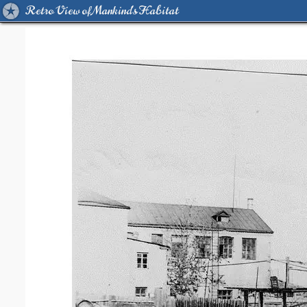
Retro View of Mankind's Habitat