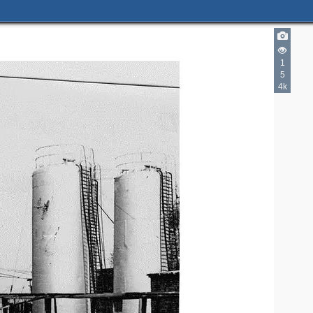
1
5
4k