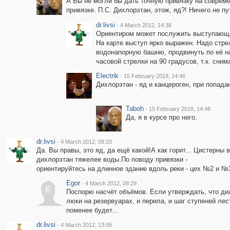
А Вы не могли бы дать точную привязку на соврем
привязке. П.С. Дихлорэтан, этож, яд?! Ничего не пу
dr.livsi
·
4 March 2012, 14:38
Ориентиром может послужить выступающая 
На карте выступ ярко выражен. Надо стр
водонапорную башню, продвинуть по её на
часовой стрелки на 90 градусов, т.к. сним
Electrik
·
15 February 2018, 14:46
Дихлорэтан - яд и канцероген, при попад
Taboh
·
15 February 2018, 14:48
Да, я в курсе про него.
dr.livsi
·
4 March 2012, 08:20
Да. Вы правы, это яд, да ещё какой!А как горит... Цистерны 
дихлорэтан тяжелее воды.По поводу привязки -
ориентируйтесь на длинное здание вдоль реки - цех №2 и №3,
Egor
·
4 March 2012, 08:29
E
Поспорю насчёт объёмов. Если утверждать, что диам
люки на резервуарах, и перила, и шаг ступеней лес
поменее будет...
dr.livsi
·
4 March 2012, 13:05