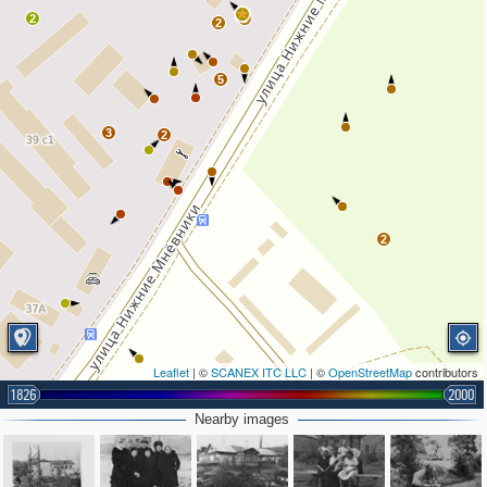
2
3
2
5
3
2
2
Leaflet
| ©
SCANEX ITC LLC
| ©
OpenStreetMap
contributors
1826
2000
Nearby images