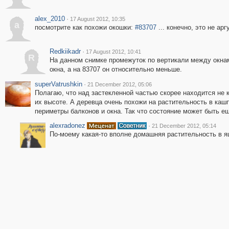
alex_2010
·
17 August 2012, 10:35
a
посмотрите как похожи окошки:
#83707
... конечно, это не арг
Redkiikadr
·
17 August 2012, 10:41
R
На данном снимке промежуток по вертикали между окна
окна, а на 83707 он относительно меньше.
superVatrushkin
·
21 December 2012, 05:06
Полагаю, что над застекленной частью скорее находится не 
их высоте. А деревца очень похожи на растительность в кашп
периметры балконов и окна. Так что состояние может быть ещ
alexradonez
·
21 December 2012, 05:14
По-моему какая-то вполне домашняя растительность в я