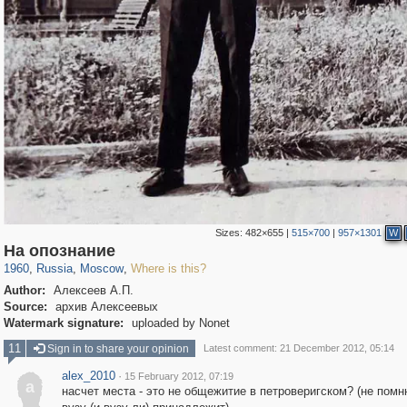
Sizes:
482×655
|
515×700
|
957×1301
W
319,882
1,407,361
8,286
29,248
На опознание
1960
,
Russia
,
Moscow
,
Where is this?
Author:
Алексеев А.П.
Source:
архив Алексеевых
Watermark signature:
uploaded by Nonet
11
Sign in to share your opinion
Latest comment: 21 December 2012, 05:14
alex_2010
·
15 February 2012, 07:19
a
насчет места - это не общежитие в петроверигском? (не помн