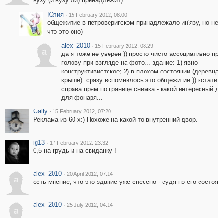
вузу (и вузу ли) принадлежит)
Юлия
·
15 February 2012, 08:00
общежитие в петроверигском принадлежало ин'язу, но не
что это оно)
alex_2010
·
15 February 2012, 08:29
a
да я тоже не уверен )) просто чисто ассоциативно п
голову при взгляде на фото... здание: 1) явно
конструктивистское; 2) в плохом состоянии (деревца
крыше). сразу вспомнилось это общежитие )) кстати
справа прям по границе снимка - какой интересный
для фонаря...
Gally
·
15 February 2012, 07:20
Реклама из 60-х:) Похоже на какой-то внутренний двор.
ig13
·
17 February 2012, 23:32
0,5 на грудь и на свиданку !
alex_2010
·
20 April 2012, 07:14
a
есть мнение, что это здание уже снесено - судя по его состо
alex_2010
·
25 July 2012, 04:14
a