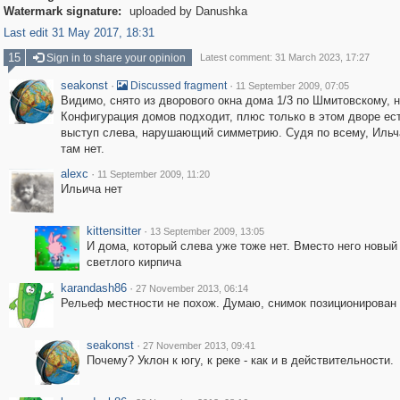
Watermark signature:
uploaded by Danushka
Last edit 31 May 2017, 18:31
15
Sign in to share your opinion
Latest comment: 31 March 2023, 17:27
seakonst
·
·
Discussed fragment
11 September 2009, 07:05
Видимо, снято из дворового окна дома 1/3 по Шмитовскому, н
Конфигурация домов подходит, плюс только в этом дворе ест
выступ слева, нарушающий симметрию. Судя по всему, Ильч
там нет.
alexc
·
11 September 2009, 11:20
Ильича нет
kittensitter
·
13 September 2009, 13:05
И дома, который слева уже тоже нет. Вместо него новый
светлого кирпича
karandash86
·
27 November 2013, 06:14
Рельеф местности не похож. Думаю, снимок позиционирован
seakonst
·
27 November 2013, 09:41
Почему? Уклон к югу, к реке - как и в действительности.