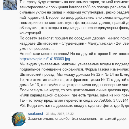
Т.к. сразу буду отвечать на все комментарии, то мой коммен
заинтересовали сообщения karandash86 по поводу рельефа. Н
сильный уклон на запад и мощный уступ-обрыв, резко раздел
наблюдается). Второе, во двор действительно слева внедряет
геометрии он не соответствует фотографии. Далее, правый 
обнаружил, что входы в подъезды не перпендикулярны фаса
конструкций.
По совету seakonst прошел по соседним дворам, ничего похож
квадрате Шмитовский - Студенецкий - Мантулинская - 2-я Зве
уже не проверить...
Но всё-таки место нашлось! Но на другой стороне Шмитовског
http://savepic.ru/14183063.jpg
Мы видим узнаваемые балконы, узнаваемые входы в подъезды
подвальное помещение сохранился. Форма газона изменилась
Шмитовский проезд. Мы между домами № 12 и № 14 по Шмид
То, что отметил seakonst, это фрагмент дома № 11 с другой
дома № 13, а в глубине и центре снимка видны северные част
Если глянуть на карту, то эта центральная линия должна пр
и/или карандашной фабрики, где есть трубы, одна из них пре
Так что точку предлагаю перенести сюда 55.759356, 37.55144
PS. Когда листья на деревьях опадут, сделаю фото, где буд
seakonst
·
31 May 2017, 18:32
Замечательно, спасибо. Без сомнения, тот самый двор. 