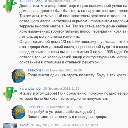
karandash86
·
28 November 2013, 08:16
Дело в том, что двор имеет еще и ярко выраженный уклон на
дом справа должен был бы стоять на пару метров ниже левог
Так же дом, отмеченный пользователем seakonst отделен от
остального двора настоящим обрывом - фрагментом надпой
террасы высотой метра в 3-4. Так же стена этого дома сейчас
ярко выраженных горизонтальных полос перекрытий, хотя за 
лет фасад могли слегка изменить.
От долгожителей дома 1/3 по Шмитовскому я услышал, что н
этого двора был детский садик, перенесенный куда-то в конце
перед строительством нынешнего дома 3 по ул. 1905 года. О
остался только классический забор с оштукатуренным кипич
основанием и столбами и стальной решеткой.
seakonst
·
28 November 2013, 09:26
Тогда выход один - смотреть по месту. Буду в тех краях 
karandash86
·
28 November 2013, 11:32
Я живу в этом дворе) Но к сожалению, прихожу поздно вечер
которой было бы хоть что-то видно не получается.
seakonst
·
28 November 2013, 12:20
Попробуйте устроить себе выходной :)
Заодно можно заглянуть и в соседние дворы.
akola
·
·
31 May 2017, 18:09
Edited 31 May 2017, 18:14