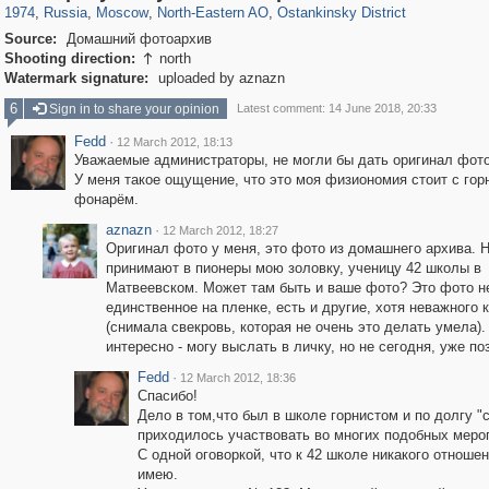
1974
,
Russia
,
Moscow
,
North-Eastern AO
,
Ostankinsky District
Source:
Домашний фотоархив
Shooting direction:
north

Watermark signature:
uploaded by aznazn
6
Sign in to share your opinion
Latest comment: 14 June 2018, 20:33
Fedd
·
12 March 2012, 18:13
Уважаемые администраторы, не могли бы дать оригинал фот
У меня такое ощущение, что это моя физиономия стоит с гор
фонарём.
aznazn
·
12 March 2012, 18:27
Оригинал фото у меня, это фото из домашнего архива. 
принимают в пионеры мою золовку, ученицу 42 школы в
Матвеевском. Может там быть и ваше фото? Это фото н
единственное на пленке, есть и другие, хотя неважного 
(снимала свекровь, которая не очень это делать умела).
интересно - могу выслать в личку, но не сегодня, уже по
Fedd
·
12 March 2012, 18:36
Спасибо!
Дело в том,что был в школе горнистом и по долгу "
приходилось участвовать во многих подобных меро
С одной оговоркой, что к 42 школе никакого отношен
имею.