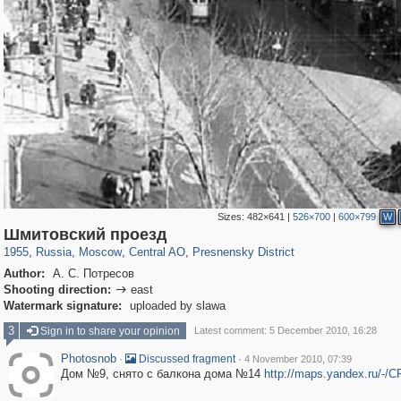
Sizes:
482×641
|
526×700
|
600×799
W
319,968
1,407,704
160,055
8,295
29,262
5,920
13,345
396
Шмитовский проезд
1955
,
Russia
,
Moscow
,
Central AO
,
Presnensky District
Author:
А. С. Потресов
Shooting direction:
east

Watermark signature:
uploaded by slawa
3
Sign in to share your opinion
Latest comment: 5 December 2010, 16:28
Photosnob
·
·
Discussed fragment
4 November 2010, 07:39
Дом №9, снято с балкона дома №14
http://maps.yandex.ru/-/C