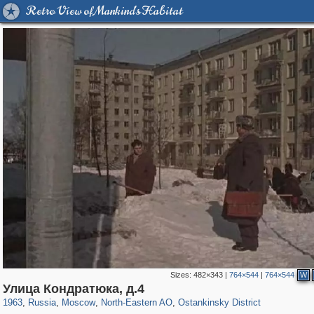
Retro View of Mankind's Habitat
Sizes:
482×343
|
764×544
|
764×544
W
319,716
1,405,939
8,286
24,485
29,243
250
13,478
148
Улица Кондратюка, д.4
1963
,
Russia
,
Moscow
,
North-Eastern AO
,
Ostankinsky District