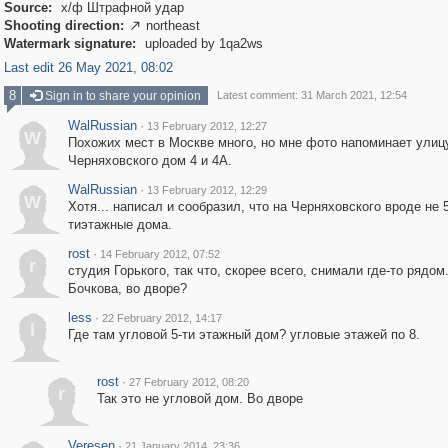
Source:
х/ф Штрафной удар
Shooting direction:
northeast

Watermark signature:
uploaded by 1qa2ws
Last edit 26 May 2021, 08:02
8
Sign in to share your opinion
Latest comment: 31 March 2021, 12:54
WalRussian
·
13 February 2012, 12:27
W
Похожих мест в Москве много, но мне фото напоминает улиц
Черняховского дом 4 и 4А.
WalRussian
·
13 February 2012, 12:29
W
Хотя... написал и сообразил, что на Черняховского вроде не 5
тиэтажные дома.
rost
·
14 February 2012, 07:52
r
cтудия Горького, так что, скорее всего, снимали где-то рядом
Бочкова, во дворе?
less
·
22 February 2012, 14:17
l
Где там угловой 5-ти этажный дом? угловые этажей по 8.
rost
·
27 February 2012, 08:20
r
Так это не угловой дом. Во дворе
Veresen
·
21 January 2014, 23:36