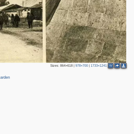
Sizes:
864×618
|
978×700
|
1733×1241
W
arden
4
5
6
4
4
2