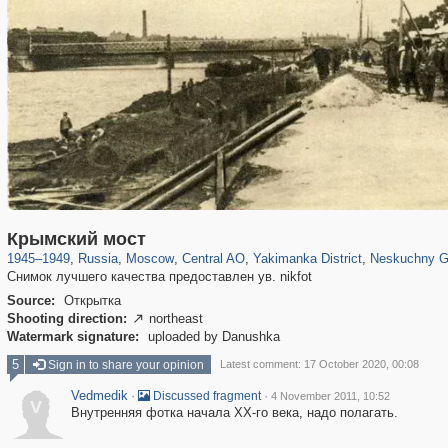
319,882
1,407,366
160,021
8,286
29,248
5,916
13,378
458
1,002
30
Крымский мост
1945
–
1949
,
Russia
,
Moscow
,
Central AO
,
Yakimanka District
,
Neskuchny G
Снимок лучшего качества предоставлен ув. nikfot
Source:
Открытка
Shooting direction:
northeast

Watermark signature:
uploaded by Danushka
5
Sign in to share your opinion
Latest comment: 17 October 2020, 00:08
Vedmedik
·
·
Discussed fragment
4 November 2011, 10:52
V
Внутренняя фотка начала ХХ-го века, надо полагать.