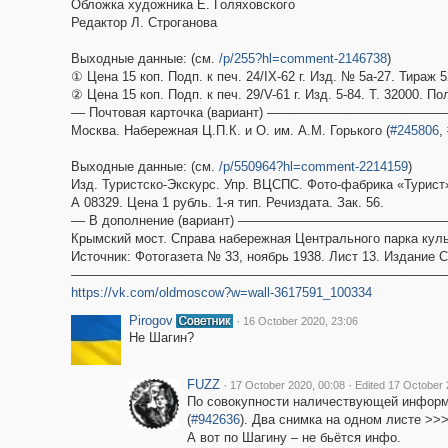
Обложка художника Е. Голяховского
Редактор Л. Строганова
Выходные данные: (см.
/p/255?hl=comment-2146738
)
① Цена 15 коп. Подп. к печ. 24/IX-62 г. Изд. № 5а-27. Тираж 
② Цена 15 коп. Подп. к печ. 29/V-61 г. Изд. 5-84. Т. 32000. П
–– Почтовая карточка (вариант) ––––––––––––––––––––––––
Москва. Набережная Ц.П.К. и О. им. А.М. Горького (
#245806
,
Выходные данные: (см.
/p/550964?hl=comment-2214159
)
Изд. Туристско-Экскурс. Упр. ВЦСПС. Фото-фабрика «Турист
А 08329. Цена 1 рубль. 1-я тип. Речиздата. Зак. 56.
–– В дополнение (вариант) –––––––––––––––––––––––––––––
Крымский мост. Справа набережная Центрального парка куль
Источник: Фотогазета № 33, ноябрь 1938. Лист 13. Издание
–––––––––––––––––––––––––––––––––––––––––––––––––––––
https://vk.com/oldmoscow?w=wall-3617591_100334
Pirogov
·
16 October 2020, 23:06
Не Шагин?
FUZZ
·
·
17 October 2020, 00:08
Edited 17 October 
По совокупности наличествующей информац
(
#942636
). Два снимка на одном листе >>
А вот по Шагину – не бьётся инфо.