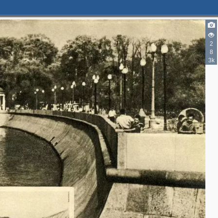
2
2
8
3k
3
3