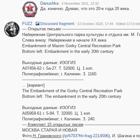
Danushka
·
4 November 2011, 13:32
Да, конечно. Думаю, что это 20-е года 20 века.
FUZZ
·
·
·
Discussed fragment
13 October 2020, 17:44
Edited 13 Octo
–– Открытое письмо –––––––––––––––––––––––––––––––––––
Набережная Центрального парка культуры и отдыха им. М. Г
Слева внизу: Набережная в начале XX века
Embankment of Maxim Gorky Central Recreation Park
Bottom left: Embankment in the early 20th century
Выходные данные: ИЗОГИЗ
А07456-62 г. 5а-27. Т. 52000. Ц. 1 коп.
Полиграфкомбинат, г. Калинин. З. 1160.
-------------------------------------------------
... [вариант]
The Embankment of the Gorky Central Recreation Park
Bottom left: The embankment in the early 20th century
Выходные данные: ИЗОГИЗ
А05958-61 г. 5-84. Т. 32000. Ц. 1 коп.
Полиграфкомбинат, г. Калинин. З. 240.
–– ͟К͟о͟м͟п͟л͟е͟к͟т͟ ͟1͟5͟ ͟о͟т͟к͟р͟ы͟т͟ы͟х͟ ͟п͟и͟с͟е͟м –––––––––––––––
МОСКВА СТАРАЯ И НОВАЯ
Фото ͟Н͟.͟ ͟Г͟р͟а͟н͟о͟в͟с͟к͟о͟г͟о (
/p/6703?hl=frag-2214596
), И. Шагина и 