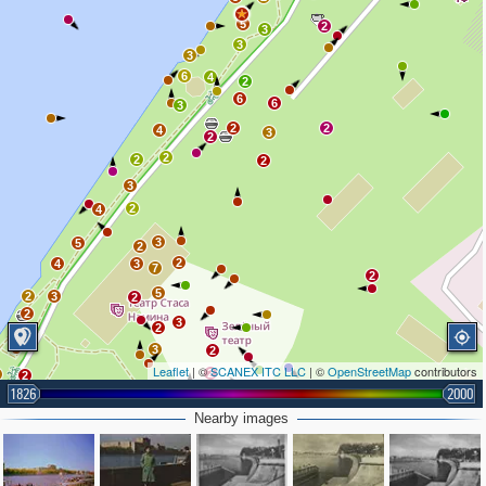
5
2
3
3
3
6
4
2
6
6
3
2
2
4
3
2
2
2
2
3
2
4
3
5
2
2
4
3
7
2
5
2
3
2
2
3
2
3
2
Leaflet
| ©
SCANEX ITC LLC
| ©
OpenStreetMap
contributors
2
2
1826
2000
4
3
Nearby images
2