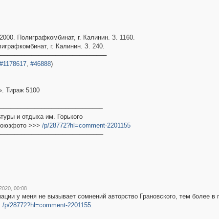
52000. Полиграфкомбинат, г. Калинин. З. 1160.
олиграфкомбинат, г. Калинин. З. 240.
–––––––––––––––––––––––––––––––––
#1178617
,
#46888
)
». Тираж 5100
–––––––––––––––––––––––––––––––
туры и отдыха им. Горького
 Союзфото >>>
/p/28772?hl=comment-2201155
–––––––––––––––––––––––––––––––
2020, 00:08
ии у меня не вызывает сомнений авторство Грановского, тем более в п
>
/p/28772?hl=comment-2201155
.