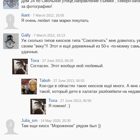
Дом 24 по Смольной улице,направление съемки , северо-зап
за фотографию!
iliant
·
7 March 2012, 16:05
i
Я очень любил там марки покупать
Gally
·
7 March 2012, 16:13
Уж сколько типов киосков типа "Союзпечать" мне довелось у
своем "веку"!! Этот и ещё деревянный из 50-х -по-моему сам
удачные.
Toxa
·
27 June 2013, 06:28
Согласен. Этот вообще мой любимый.
Taboh
·
27 June 2013, 06:53
Кое-где в областях таких киосков ещё много. А мне
такой, который дети в халатах разбомбили на неда
Toxa
·
27 June 2013, 06:56
Я помню! :)
Julia_sm
·
14 May 2020, 20:30
J
Там еще киоск "Мороженое" рядом был ))