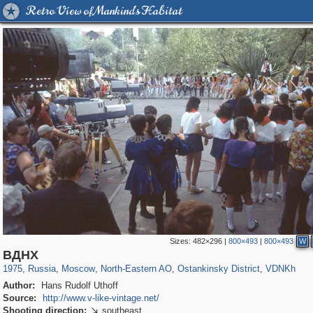
Retro View of Mankind's Habitat
Sizes:
482×296
|
800×493
|
800×493
W
319,861
1,406,871
8,286
24,490
29,248
250
13,482
148
8,293
48
ВДНХ
1975
,
Russia
,
Moscow
,
North-Eastern AO
,
Ostankinsky District
,
VDNKh
Author:
Hans Rudolf Uthoff
Source:
http://www.v-like-vintage.net/
Shooting direction:
southeast
