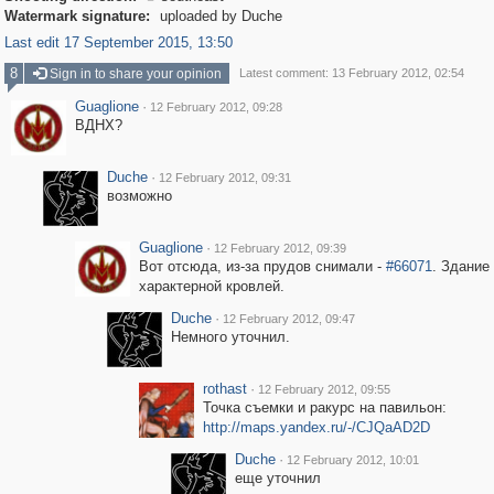
Watermark signature:
uploaded by Duche
Last edit 17 September 2015, 13:50
8
Sign in to share your opinion
Latest comment: 13 February 2012, 02:54
Guaglione
·
12 February 2012, 09:28
ВДНХ?
Duche
·
12 February 2012, 09:31
возможно
Guaglione
·
12 February 2012, 09:39
Вот отсюда, из-за прудов снимали -
#66071
. Здание
характерной кровлей.
Duche
·
12 February 2012, 09:47
Немного уточнил.
rothast
·
12 February 2012, 09:55
Точка съемки и ракурс на павильон:
http://maps.yandex.ru/-/CJQaAD2D
Duche
·
12 February 2012, 10:01
еще уточнил