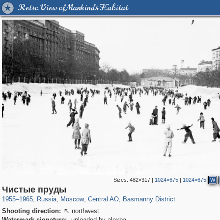
Retro View of Mankind's Habitat
Sizes:
482×317
|
1024×675
|
1024×675
W
319,882
1,407,399
160,021
8,286
29,248
5,916
13,204
520
Чистые пруды
1955
–
1965
,
Russia
,
Moscow
,
Central AO
,
Basmanny District
Shooting direction:
northwest

Watermark signature:
uploaded by alexba