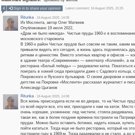
4
Sign in to share your opinion
Latest comment: 16 August 2025, 15:25
Ritunka
·
16 August 2025, 14:05
Из Мослента, автор Олег Матвеев
Опубликовано 19 июля 2022,
«Драк не было никогда». Чистые пруды 1960-х в воспоминани
московского старожила
В 1960-х район Чистых прудов был совсем не таким, каким м
привыкли видеть его сегодня, а жизнь здесь подчинялась др
ритмам и ценностям. Вместо элитных квартир и офисов — к
в здании театра «Современник» — кинотеатр «Колизей», а на
ресторана «Белый лебедь» — раздевалки катка. Покататься 
поиграть в хоккей сюда приходили даже с Садового кольца, 
Покровского и Яузского бульваров. О своем дворовом и ком
детстве на Покровке «Мосленте» рассказал журналист и пис
Александр Цыганов
Ritunka
·
16 August 2025, 14:08
Вся жизнь происходила если не во дворах, то на Чистых пру
со всей округи все, кто мог, приходили к нам на каток. Место
очень хорошее, ухоженное: лед чистили, стояла раздевалка,
такая же, как в более поздние времена построили на Патриа
прудах. Можно было оставить ботинки, надеть коньки, купить
пойти кататься. Тогда еще не было ресторана, который на эт
построили году в 1969-м. Тогда раздевалки и не стало, а до э