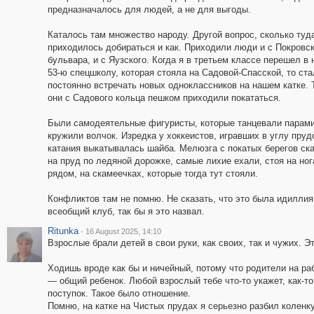
предназначалось для людей, а не для выгоды.
Каталось там множество народу. Другой вопрос, сколько туд
приходилось добираться и как. Приходили люди и с Покровск
бульвара, и с Яузского. Когда я в третьем классе перешел в
53-ю спецшколу, которая стояла на Садовой-Спасской, то ста
постоянно встречать новых одноклассников на нашем катке. 
они с Садового кольца пешком приходили покататься.
Были самодеятельные фигуристы, которые танцевали парам
кружили волчок. Изредка у хоккеистов, игравших в углу прудо
катания выкатывалась шайба. Мелюзга с покатых берегов ск
на пруд по ледяной дорожке, самые лихие ехали, стоя на но
рядом, на скамеечках, которые тогда тут стояли.
Конфликтов там не помню. Не сказать, что это была идиллия
всеобщий клуб, так бы я это назвал.
Ritunka
·
16 August 2025, 14:10
Взрослые брали детей в свои руки, как своих, так и чужих. Э
Ходишь вроде как бы и ничейный, потому что родители на раб
— общий ребенок. Любой взрослый тебе что-то укажет, как-т
поступок. Такое было отношение.
Помню, на катке на Чистых прудах я серьезно разбил коленку