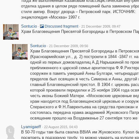
тогда же выполненная Казаковым классицистическая внутрен
отделка здания в целом ряде помещений была заменена убр
стиле ампир. Вокруг дворца – Петровский парк. ИСТОЧНИК:
энциклопедия «Москва» 1997 г.
Sontucio
·
·
Discussed fragment
21 December 2009, 09:47
Храм Благовещения Пресвятой Богородицы в Петровском Па
Sontucio
·
21 December 2009, 09:56
Храм Благовещения Пресвятой Богородицы в Петровско
(Красноармейская ул., д. 2) построили в 1844 -1847 гг. н
одной из первых домовладелиц А.Д.Нарышкиной по прое
приближенного к царской семье архитектора Ф.Ф.Рихтер
сооружен в память умершей Анны Булгари, четырнадцат
приделов был освящен в честь Симеона и Анны, другой
главный Благовещенский престол. В 1904 г. церковь рас
которой произвели переделки и 25 ноября 1904 года осв
честь иконы Божией Матери. «Московские церковные ве
храм находится под Благовещенской церковью и сооруже
Сперанского и Ф.Н.Лаврентьева на средства прихожан и б
состоялась передача храма академией Жуковского Патр
освящение прошло на Воздвиженье 27 сентября того же 
Lyamigaeff
·
22 August 2015, 04:43
L
В 50-70 годы там была свалка ВВИА им Жуковского. Купол бы
посмтреть в подзорную трубу, то можно увидеть на куполе к