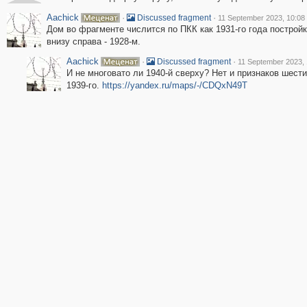
Aachick
·
·
Discussed fragment
11 September 2023, 10:08
Дом во фрагменте числится по ПКК как 1931-го года построй
внизу справа - 1928-м.
Aachick
·
·
Discussed fragment
11 September 2023, 
И не многовато ли 1940-й сверху? Нет и признаков шест
1939-го.
https://yandex.ru/maps/-/CDQxN49T