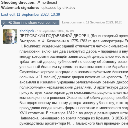
Shooting direction:
northeast

Watermark signature:
uploaded by chkalov
Last edit 11 September 2023, 10:39
6
Sign in to share your opinion
Latest comment: 11 September 2023, 10:28
shchipok
·
10 September 2009, 07:09
ПЕТРОВСКИЙ ПОДЪЕЗДНОЙ ДВОРЕЦ (Ленинградский проспек
Выстроен М.Ф. Казаковым в 1775-1783 гг. для императрицы Е
II. Комплекс усадебных зданий отличается чёткой симметрие
планировки, включает два замкнутых двора – парадный и вну
между которыми размещён занимающий центральное место в
трёхэтажный дворец, кубический по своему объёмному реше
увенчанный большим куполом на высоком световом барабане
Служебные корпуса и ограда с высокими зубчатыми башенкам
больших и 11 малых) делают дворец похожим на крепость. З
ансамбля в изобилии украшены белокаменным резным декор
полихромными керамическими деталями. В архитектуре двор
присутствует характерная для классицизма рациональная яс
композиционного решения. Живописный облик дворец приобр
благодаря своему пышному декоративному убранству, в кото
причудливо соединились формы неоготики и московского зо
XVII столетия. В сентябре 1812 г. во дворце размещался шта
Наполеона, бежавшего во время пожара из Кремля. В 1826-183
руководством архитектора И.Т. Таманского был проведён рем