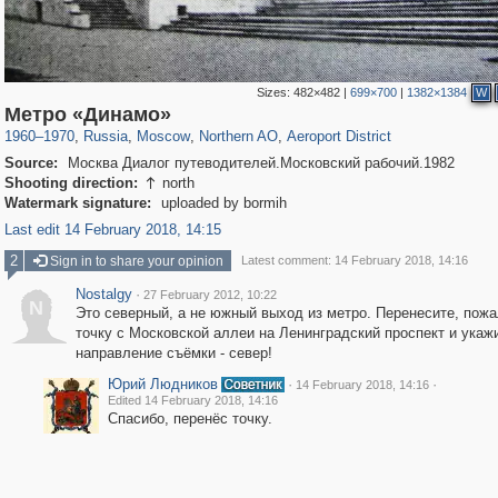
Sizes:
482×482
|
699×700
|
1382×1384
W
319,779
1,406,257
8,286
22,533
29,243
598
2,607
97
Метро «Динамо»
1960
–
1970
,
Russia
,
Moscow
,
Northern AO
,
Aeroport District
Source:
Москва Диалог путеводителей.Московский рабочий.1982
Shooting direction:
north

Watermark signature:
uploaded by bormih
Last edit 14 February 2018, 14:15
2
Sign in to share your opinion
Latest comment: 14 February 2018, 14:16
Nostalgy
·
27 February 2012, 10:22
N
Это северный, а не южный выход из метро. Перенесите, пожа
точку с Московской аллеи на Ленинградский проспект и укаж
направление съёмки - север!
Юрий Людников
·
·
14 February 2018, 14:16
Edited 14 February 2018, 14:16
Спасибо, перенёс точку.