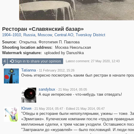
319,861
1,406,934
160,009
8,286
29,248
5,916
53,052
2,283
Ресторан «Славянский базар»
1904
–
1910
,
Russia
,
Moscow
,
Central AO
,
Tverskoy District
Source:
Открытка. Фототипия П. Павлова
Shooting location address:
Москва Никольская
Watermark signature:
uploaded by Danushka
4
Sign in to share your opinion
Latest comment: 27 May 2020, 12:43
Tatianna
·
11 February 2012, 15:26
Очень итересно посмотреть каким был рестран в начале про
sandybux
·
21 May 2014, 05:05
А еще интереснее - что-нибудь там отведать!
Юлия
·
·
21 May 2014, 05:47
Edited 21 May 2014, 05:47
"Обеды в ресторане были непопулярными, ужины — тоже. Зато
«Эрмитаже». Купеческие компании после «трудов праведных»
миллионные сделки, к трем часам уходили. Оставшиеся пос
"Завтракали до «журавлей» — было пословицей. И люди пони