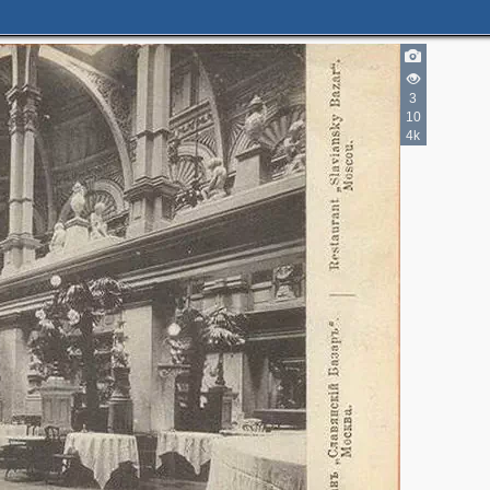
2
3
10
4k
3
4
4
3
9
12
2
18
5
26
20
18
7
8
43
76
14
21
10
20
4