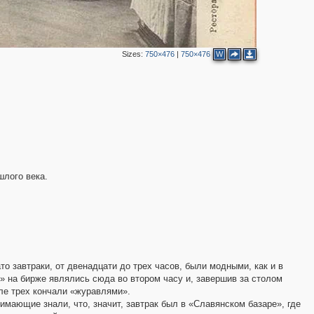
22
3
5
4
2
6
Sizes:
750×476
|
750×476
W
4
9
8
17
13
11
15
5
11
6
8
4
шлого века.
8
2
5
3
7
17
14
 завтраки, от двенадцати до трех часов, были модными, как и в
10
 на бирже являлись сюда во втором часу и, завершив за столом
31
10
ле трех кончали «журавлями».
2
мающие знали, что, значит, завтрак был в «Славянском базаре», где