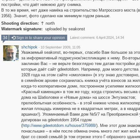
постройки, что даёт нижнюю дату снимка.
В то же время, нет даже намёка на строительство Матросского моста (
1956). Значит, фото сделано как минимум годом раньше.
Shooting direction:
north

Watermark signature:
uploaded by seakonst
34
Sign in to share your opinion
Latest comment: 6 April 2024, 14:34
shchipok
·
10 September 2009, 11:05
Уважаемый seakonst, во-первых, спасибо Вам большое за это
за информативный подрисунок/экспликацию к нему. Во-вторы
заклинаю Вас – не верьте безоглядно тем датам постройки д
которые даёт сайт gdeetotdom. Например, дом моего детства
1928 года на этом сайте «омоложен» (я эту знаю достоверно,
в семейном архиве сохранилась книжка учёта взносов за жил
когда-то кооперативном доме, построенном усилиями жилкоо
«Красный каменщик» в том же году, когда строились весьма 
дома на Шаболовке и «Новые дома» на шоссе Энтузиастов;
прелюбопытная особенность - в этой книжке члена жилкоопе
жилая площадь измерена не в квадратных метрах, а в квадр
аршинах!). Упоминаемый Вами дом №5/7 на Преображенской 
датирован на gdeetotdom 1954 годом
(
http://www.gdeetotdom.ru/house/375988/
). Мне этот дом знаком
понаслышке – в нём после обмена очень много лет жил мой
брат со своей семьёй (в том отрезке этого Г-образного здания