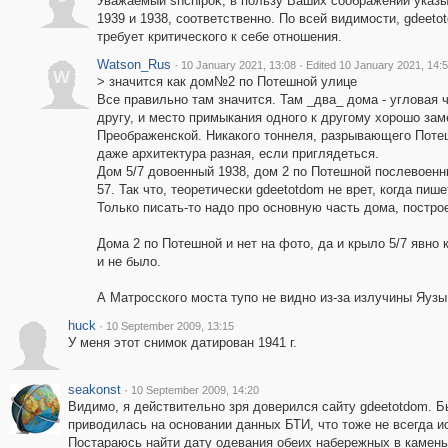
Уважаемый shchipok, в пользу Ваших соображений указы
1939 и 1938, соответственно. По всей видимости, gdeeto
требует критического к себе отношения.
Watson_Rus
·
·
10 January 2021, 13:08
Edited 10 January 2021, 14:
W
> значится как дом№2 по Потешной улице
Все правильно там значится. Там _два_ дома - угловая 
другу, и место примыкания одного к другому хорошо за
Преображенской. Никакого тоннеля, разрывающего Потеш
даже архитектура разная, если приглядеться.
Дом 5/7 довоенный 1938, дом 2 по Потешной послевоенны
57. Так что, теоретически gdeetotdom не врет, когда пиш
Только писать-то надо про основную часть дома, постро
Дома 2 по Потешной и нет на фото, да и крыло 5/7 явно 
и не было.
А Матросского моста тупо не видно из-за излучины Яузы
huck
·
10 September 2009, 13:15
У меня этот снимок датирован 1941 г.
seakonst
·
10 September 2009, 14:20
Видимо, я действительно зря доверился сайту gdeetotdom. Бы
приводилась на основании данных БТИ, что тоже не всегда ис
Постараюсь найти дату одевания обеих набережных в камень