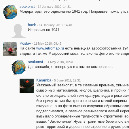
seakonst
·
14 January 2010, 14:31
Модераторы, это однозначно 1941 год. Поправьте, пожалуйст
huck
·
14 January 2010, 14:40
Исправил на 1941.
Poslav
·
11 May 2010, 09:42
На сайте
www.retromap.ru
есть немецкая аэрофотосъемка 1941
видны, а так же Матросский мост, только на фото его не вид
seakonst
·
11 May 2010, 10:31
Да, спасибо, я теперь уж в этом не сомневаюсь.
Karamba
·
5 June 2011, 12:31
Уважаемый seakonst, в те славные времена, химичес
смазочных материалов, кислот, щелочей, и прочих 
сильно отрицательной температуре, вода в реке зам
без присутствия быстрого течения и малой ширины.
излучине, а на фото именно излучина образовывалс
подтапливался, а главное размывалася левый берег
вызывало определенные трудности у строителей во
выше. "Заключение" Яузы в гранитные берега сильн
реке территорий и деревянное строение в русле ре