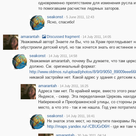
одновременно препятствием для изменения русла и
то помогавшим расчистке ледяных заторов.
seakonst
·
5 June 2011, 12:43
Ясно, спасибо!
amarantah
·
·
Discussed fragment
14 July 2011, 14:05
Уважаемый автор! Знаете ли Вы, что за Храм проглядывает н
обустроили детский клуб, но так хочется знать его истинное н
seakonst
·
14 July 2011, 14:58
Уважаемая amarantah, почему Вы думаете, что там церко
должно. См. оригинальный формат:
http://www.oldmos.ru/upload/photos/8/9/0/9050_89009eee6
никакой застройки нет. Какой адрес у здания с детским 
amarantah
·
14 July 2011, 16:25
Адреса там нет. По крайней мере, вместо этого реал
Яндексе, - сквер. Эта переделанная Церковь наход
Набережной и Преображенской улицы, со стороны ре
место, а что это - так и не нашла. Год уже потратила 
seakonst
·
14 July 2011, 16:41
Не знаток этих мест, но покрутите панорамы Я
http://maps.yandex.ru/-/CBUGrD6H
- где же там 
amarantah
·
30 July 2011, 04:14