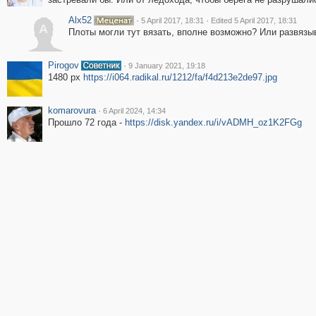
Alx52
·
·
5 April 2017, 18:31
Edited 5 April 2017, 18:31
A
Плоты могли тут вязать, вполне возможно? Или развязы
Pirogov
·
9 January 2021, 19:18
1480 рх
https://i064.radikal.ru/1212/fa/f4d213e2de97.jpg
komarovura
·
6 April 2024, 14:34
Прошло 72 года -
https://disk.yandex.ru/i/vADMH_oz1K2FGg