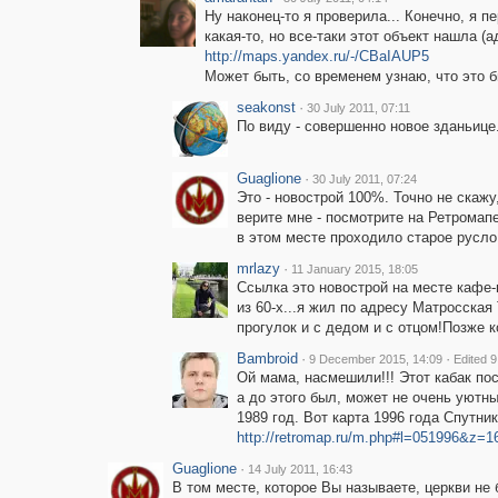
Ну наконец-то я проверила... Конечно, я 
какая-то, но все-таки этот объект нашла (а
http://maps.yandex.ru/-/CBaIAUP5
Может быть, со временем узнаю, что это б
seakonst
·
30 July 2011, 07:11
По виду - совершенно новое зданьице.
Guaglione
·
30 July 2011, 07:24
Это - новострой 100%. Точно не скажу
верите мне - посмотрите на Ретромап
в этом месте проходило старое русло
mrlazy
·
11 January 2015, 18:05
Ссылка это новострой на месте кафе
из 60-х...я жил по адресу Матросска
прогулок и с дедом и с отцом!Позже к
Bambroid
·
·
9 December 2015, 14:09
Edited 
Ой мама, насмешили!!! Этот кабак пост
а до этого был, может не очень уютны
1989 год. Вот карта 1996 года Спутник
http://retromap.ru/m.php#l=051996&z
Guaglione
·
14 July 2011, 16:43
В том месте, которое Вы называете, церкви не