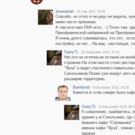
amarantah
·
15 July 2011, 03:55
Спасибо, но этого я ни разу не видела, н
мимо часто проезжаю.
А там все-таки ОНА есть. :-) Точно там, г
Преображенской набережной на Преображе
Я очень долго сомневалась, что это - ос
постройка, но нет... На вид - настоящая, 
Garry71
·
20 September 2012, 07:41
Нет,это ни остатки,ни останки,ни воо
строение.На этом месте стоял рестор
"Яуза" в виде стеклянного павильона
Сокольников.Позже уже вокруг него 
расширив территорию.
Bambroid
·
9 December 2015, 14:28
Кажется в этом сквере было кафе
Garry71
·
10 December 2015, 06:3
К сожалению, ошибаетесь, и
здании у м.Сокольники, где 
бывшего кафе "Стромынка" "
именно кафе "Яуза", помню с 
прожил.