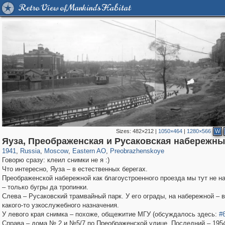
Retro View of Mankind's Habitat
Sizes:
482×212
|
1050×464
|
1280×566
W
319,780
1,406,277
8,286
20,925
29,243
306
2,400
55
Яуза, Преображенская и Русаковская набережны
1941
,
Russia
,
Moscow
,
Eastern AO
,
Preobrazhenskoye
Говорю сразу: клеил снимки не я :)
Что интересно, Яуза – в естественных берегах.
Преображенской набережной как благоустроенного проезда мы тут не 
– только бугры да тропинки.
Слева – Русаковский трамвайный парк. У его ограды, на набережной – в
какого-то узкослужебного назначения.
У левого края снимка – похоже, общежитие МГУ (обсуждалось здесь:
#
Справа – дома № 2 и №5/7 по Преображенской улице. Последний – 195