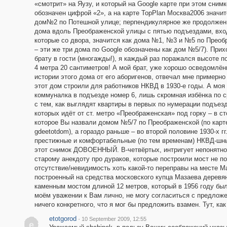
«смотрит» на Яузу, и который на Google карте при этом снимк
обозначен цифрой «2», а на карте TopPlan Москва2006 значит
дом№2 по Потешной улице; перпендикулярное же продолжен
дома вдоль Преображенской улицы с пятью подъездами, вхо
которые со двора, значится как дома №1, №3 и №5 по Преоб
– эти же три дома по Google обозначены как дом №5/7). Прих
брату в гости (многажды!), я каждый раз поражался высоте п
4 метра 20 сантиметров! А мой брат, уже хорошо осведомлён
истории этого дома от его аборигенов, отвечал мне примерно 
этот дом строили для работников НКВД в 1930-е годы. А моя
коммуналка в подъезде номер 6, лишь скромная избёнка по 
с тем, как выглядят квартиры в первых по нумерации подъезд
которых идёт от ст. метро «Преображенская» под горку – в с
которое Вы назвали домом №5/7 по Преображенской (по карте 
gdeetotdom), а гораздо раньше – во второй половине 1930-х г
престижные и комфортабельные (по тем временам) НКВД-шные
этот снимок ДОВОЕННЫЙ. В-четвёртых, интригует непонятно
старому анекдоту про дураков, которые построили мост не п
отсутствие/невидимость хоть какой-то переправы на месте Ма
построенный на средства московского купца Мазаева деревя
каменным мостом длиной 12 метров, который в 1956 году б
моём уважении к Вам лично, не могу согласиться с предложе
ничего конкретного, что я мог бы предложить взамен. Тут, как
etotgorod
·
10 September 2009, 12:55
e