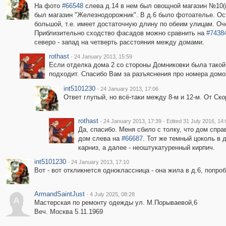
На фото
#66548
слева д.14 в нем был овощной магазин №10(в
был магазин "Железнодорожник". В д.6 было фотоателье. Ост
большой, т.е. имеет достаточную длину по обеим улицам. О
Приблизительно сходство фасадов можно сравнить на
#7438
северо - запад на четверть расстояния между домами.
rothast
·
24 January 2013, 15:59
Если отделка дома 2 со стороны Домниковки была такой 
подходит. Спасибо Вам за разъяснения про номера домов
int5101230
·
24 January 2013, 17:06
Ответ глупый, но всё-таки между 8-м и 12-м. От Ско
rothast
·
·
24 January 2013, 17:39
Edited 31 July 2016, 14:
Да, спасибо. Меня сбило с толку, что дом спра
дом слева на
#66687
. Тот же темный цоколь в 
карниз, а далее - неоштукатуренный кирпич.
int5101230
·
24 January 2013, 17:10
Вот - вот откликнется одноклассница - она жила в д.6, попро
ArmandSaintJust
·
4 July 2025, 08:28
A
Мастерская по ремонту одежды ул. М.Порываевой,6
Веч. Москва 5.11.1969