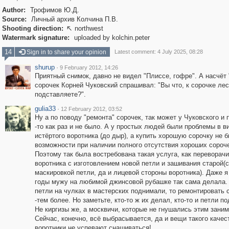
Author:
Трофимов Ю.Д.
Source:
Личный архив Колчина П.В.
Shooting direction:
northwest

Watermark signature:
uploaded by kolchin.peter
14
Sign in to share your opinion
Latest comment: 4 July 2025, 08:28
shurup
·
9 February 2012, 14:26
Приятный снимок, давно не видел "Плиссе, гофре". А насчёт 
сорочек Корней Чуковский спрашивал: "Вы что, к сорочке ле
подставляете?".
gulia33
·
12 February 2012, 03:52
Ну а по поводу "ремонта" сорочек, так может у Чуковского и
-то как раз и не было. А у простых людей были проблемы в в
истёртого воротника (до дыр), а купить хорошую сорочку не 
возможности при наличии полного отсутствия хороших сороче
Поэтому так была востребована такая услуга, как переворач
воротника с изготовлением новой петли и зашивания старой(с
маскировкой петли, да и лицевой стороны воротника). Даже я 
годы мужу на любимой джинсовой рубашке так сама делала.
петли на чулках в мастерских поднимали, то ремонтировать 
-тем более. Но заметьте, кто-то ж их делал, кто-то и петли п
Не киргизы же, а москвичи, которые не гнушались этим заним
Сейчас, конечно, всё выбрасывается, да и вещи такого качест
воротники не успевают снашиваться!