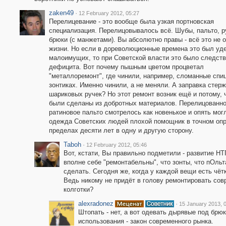
zaken49
·
12 February 2012, 05:27
Перелицевание - это вообще была узкая портновская
специализация. Перелицовывалось всё. Шубы, пальто, р
брюки (с манжетами). Вы абсолютно правы - всё это не 
жизни. Но если в дореволюционные времена это был уд
малоимущих, то при Советской власти это было следст
дефицита. Вот почему пышным цветом процветал
"металлоремонт", где чинили, например, сломанные спи
зонтиках. Именно чинили, а не меняли. А заправка стер
шариковых ручек? Но этот ремонт возник ещё и потому, 
были сделаны из добротных материалов. Перелицованн
ратиновое пальто смотрелось как новенькое и опять мог
одежда Советских людей плохой помощник в точном опр
пределах десяти лет в одну и другую сторону.
Taboh
·
12 February 2012, 05:46
Вот, кстати, Вы правильно подметили - развитие НТ
вполне себе "ремонтабельны", что зонты, что пОльт
сделать. Сегодня же, когда у каждой вещи есть чё
Ведь никому не придёт в голову ремонтировать сов
колготки?
alexradonez
·
15 January 2013, 
Штопать - нет, а вот одевать дырявые под брюк
использования - закон современного рынка.