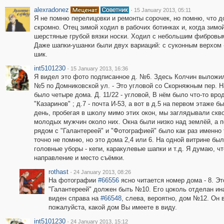
alexradonez
·
15 January 2013, 05:11
Я не помню перелицовки и ремонты сорочек, но помню, что до
скромно. Отец зимой ходил в рабочих ботинках и, когда зимо
шерстяные грубой вязки носки. Ходил с небольшим фибровым
Даже шапки-ушанки были двух вариаций: с суконным верхом -
шик.
int5101230
·
15 January 2013, 16:36
Я видел это фото подписанное д. №6. Здесь Колчин выложил е
№5 по Домниковской ул. - Это угловой со Скорняжным пер. На
было четыре дома. Д. 11/22 - угловой, В нём было что-то вро
"Казаринов" ; д.7 - почта И-53, а вот в д.5 на первом этаже
день, пробегая в школу мимо этих окон, мы заглядывали скво
молодых мужчин около них. Окна были низко над землёй, а 
рядом с "Галантереей" и "Фотографией" было как раз именно
точно не помню, но это дома 2,4 или 6. На одной витрине бы
головные уборы - кепи, каракулевые шапки и т.д. Я думаю, ч
направление и место съёмки.
rothast
·
24 January 2013, 08:26
На фотографии
#66556
ясно читается номер дома - 8. Э
"Галантереей" должен быть №10. Его цоколь отделан ин
виден справа на
#66548
, слева, вероятно, дом №12. Он 
пожалуйста, какой дом Вы имеете в виду.
int5101230
·
24 January 2013, 15:12