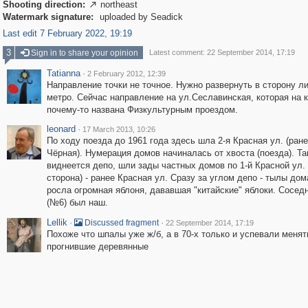
Shooting direction:
northeast

Watermark signature:
uploaded by Seadick
Last edit 7 February 2022, 19:19
3
Sign in to share your opinion
Latest comment: 22 September 2014, 17:19
Tatianna
·
2 February 2012, 12:39
Направление точки не точное. Нужно развернуть в сторону л
метро. Сейчас направление на ул.Сеславинская, которая на 
почему-то названа Физкультурным проездом.
leonard
·
17 March 2013, 10:26
По ходу поезда до 1961 года здесь шла 2-я Красная ул. (ране
Чёрная). Нумерация домов начиналась от хвоста (поезда). Та
виднеется депо, шли зады частных домов по 1-й Красной ул. 
сторона) - ранее Красная ул. Сразу за углом депо - тылы дом
росла огромная яблоня, дававшая "китайские" яблоки. Сосед
(№6) был наш.
Lellik
·
·
Discussed fragment
22 September 2014, 17:19
Похоже что шпалы уже ж/б, а в 70-х только и успевали менят
прогнившие деревянные