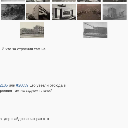
 И что за строения там на
2185
или
#26059
Его увезли отсюда в
строения там на заднем плане?
а. дер.шайдрово как раз это