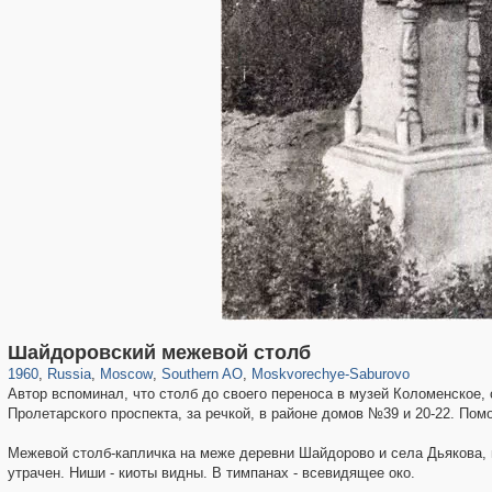
319,864
1,406,716
8,286
21,648
29,243
390
981
2
Шайдоровский межевой столб
1960
,
Russia
,
Moscow
,
Southern AO
,
Moskvorechye-Saburovo
Автор вспоминал, что столб до своего переноса в музей Коломенское,
Пролетарского проспекта, за речкой, в районе домов №39 и 20-22. Пом
Межевой столб-капличка на меже деревни Шайдорово и села Дьякова, и
утрачен. Ниши - киоты видны. В тимпанах - всевидящее око.