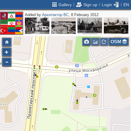
Gallery
Sign up
Login
EN
Added by
Архитектор ВС
, 8 February 2012
OSM
2
4