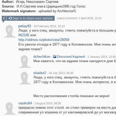
Author:
Игорь Николаевич Сергеев
Source:
И.Н.Сергеев книга Царицыно1995 год Голос
Watermark signature:
uploaded by ArchitectorS
6
Sign in to share your opinion
Latest comment: 1 April 2026, 11:14
petiay83
·
19 February 2012, 22:13
p
Люди, у кого спец. аккаунты, глянть пожалуйста в большом р
#62185
или
http://oldmos.ru/photo/view/26059
Его увезли отсюда в 1977 году в Коломенское. Мне очень инте
заднем плане?
dchechikov
·
·
Discussed fragment
1 January 2013, 10:45
d
Мне кажется, что на заднем плане находится дом 6
shaidor2
·
18 July 2013, 05:30
s
Люди, у кого спец. аккаунты, глянть пожалуйста в
1977 году в Коломенское. Мне очень интересно, в к
Место расположения столба показано не верно!
vasiko64
·
2 August 2014, 08:58
v
прекрасно помню этот столб. он стоял примерно на месте до
современная ул кошкина от ул кантемировской до ул москво