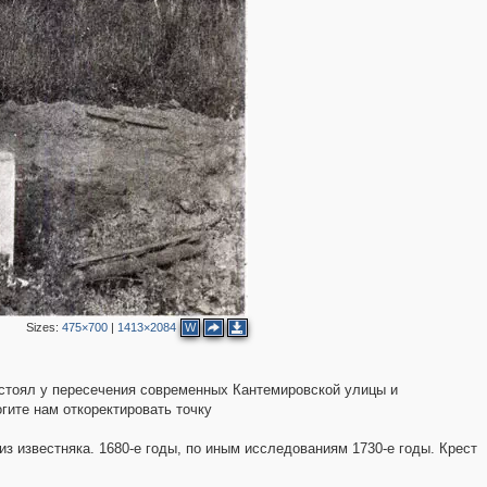
Sizes:
475×700
|
1413×2084
W
 стоял у пересечения современных Кантемировской улицы и
огите нам откоректировать точку
з известняка. 1680-е годы, по иным исследованиям 1730-е годы. Крест