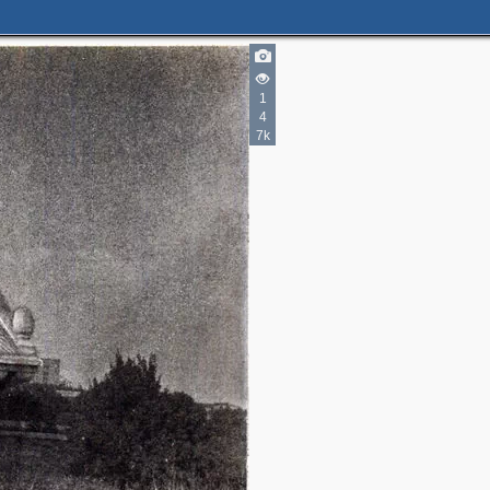
1
4
7k