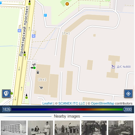
Leaflet
| ©
SCANEX ITC LLC
| ©
OpenStreetMap
contributors
1826
2000
Nearby images