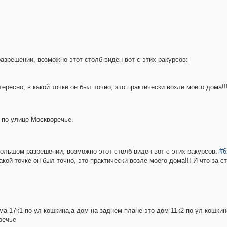
азрешении, возможно этот столб виден вот с этих ракурсов:
ресно, в какой точке он был точно, это практически возле моего дома!!!
 по улице Москворечье.
 большом разрешении, возможно этот столб виден вот с этих ракурсов:
#6
акой точке он был точно, это практически возле моего дома!!! И что за 
ма 17к1 по ул кошкина,а дом на заднем плане это дом 11к2 по ул кошкин
речье