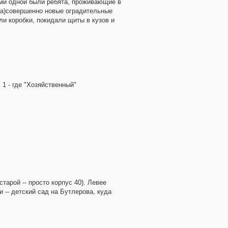
ами одной были ребята, проживающие в
ова)совершенно новые оградительные
ли коробки, покидали щиты в кузов и
 1 - где "Хозяйственный"
тарой -- просто корпус 40). Левее
 -- детский сад на Бутлерова, куда