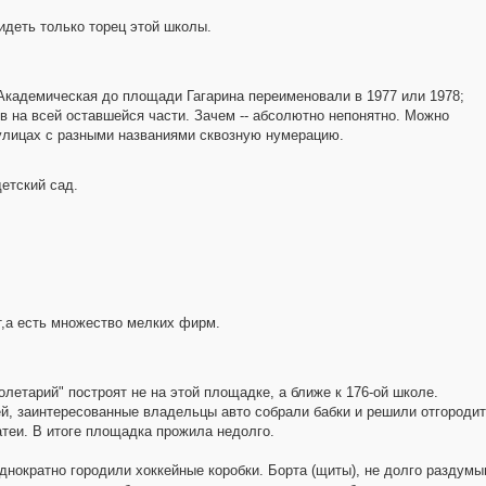
идеть только торец этой школы.
Академическая до площади Гагарина переименовали в 1977 или 1978;
 на всей оставшейся части. Зачем -- абсолютно непонятно. Можно
 улицах с разными названиями сквозную нумерацию.
детский сад.
ет,а есть множество мелких фирм.
летарий" построят не на этой площадке, а ближе к 176-ой школе.
й, заинтересованные владельцы авто собрали бабки и решили отгородит
теи. В итоге площадка прожила недолго.
днократно городили хоккейные коробки. Борта (щиты), не долго раздумыв