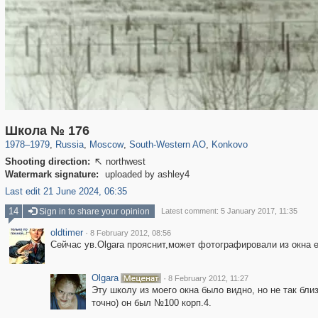
319,861
1,406,849
8,286
12,415
29,243
76
857
1
Школа № 176
1978
–
1979
,
Russia
,
Moscow
,
South-Western AO
,
Konkovo
Shooting direction:
northwest

Watermark signature:
uploaded by ashley4
Last edit 21 June 2024, 06:35
14
Sign in to share your opinion
Latest comment: 5 January 2017, 11:35
oldtimer
·
8 February 2012, 08:56
Сейчас ув.Olgara прояснит,может фотографировали из окна е
Olgara
·
8 February 2012, 11:27
Эту школу из моего окна было видно, но не так близ
точно) он был №100 корп.4.