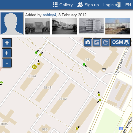
Gallery
Sign up
Login
EN
Added by
ashley4
, 8 February 2012
OSM
10
2