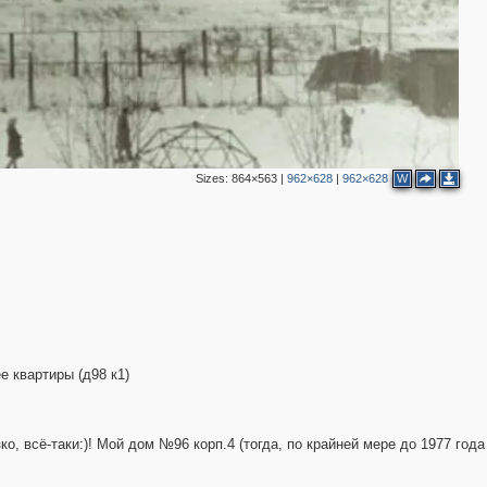
Sizes:
864×563
|
962×628
|
962×628
W
е квартиры (д98 к1)
4
ко, всё-таки:)! Мой дом №96 корп.4 (тогда, по крайней мере до 1977 года