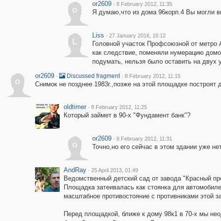
or2609
·
8 February 2012, 11:35
o
Я думаю,что из дома 96корп.4 Вы могли в
Liss
·
27 January 2016, 16:12
L
Головной участок Профсоюзной от метро 
как следствие, поменяли нумерацию домов
подумать, нельзя было оставить на двух
or2609
·
·
Discussed fragment
8 February 2012, 11:15
o
Снимок не позднее 1983г.,позже на этой площадке построят 
oldtimer
·
8 February 2012, 11:25
Который займет в 90-х "Фундамент банк"?
or2609
·
8 February 2012, 11:31
o
Точно,но его сейчас в этом здании уже н
AndRay
·
25 April 2013, 01:49
Ведомственный детский сад от завода "Красный про
Площадка затеивалась как стоянка для автомобиле
масштабное противостояние с противниками этой за
Перед площадкой, ближе к дому 98к1 в 70-х мы нео