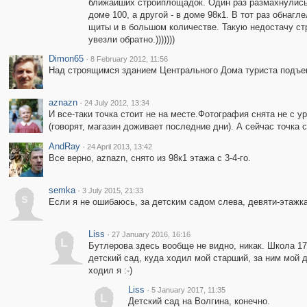
ближайших стройплощадок. Один раз размахнулись 
доме 100, а другой - в доме 98к1. В тот раз обнаг
щиты и в большом количестве. Такую недостачу стр
увезли обратно.)))))))
Dimon65
·
8 February 2012, 11:56
Над строящимся зданием Центрального Дома туриста подъемн
aznazn
·
24 July 2012, 13:34
И все-таки точка стоит не на месте.Фотография снята не с у
(говорят, магазин доживает последние дни). А сейчас точка с
AndRay
·
24 April 2013, 13:42
Все верно, aznazn, снято из 98к1 этажа с 3-4-го.
semka
·
3 July 2015, 21:33
s
Если я не ошибаюсь, за детским садом слева, девяти-этажка
Liss
·
27 January 2016, 16:16
L
Бутлерова здесь вообще не видно, никак. Школа 176,
детский сад, куда ходил мой старший, за ним мой 
ходил я :-)
Liss
·
5 January 2017, 11:35
L
Детский сад на Волгина, конечно.