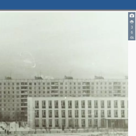
3
6
4k
2