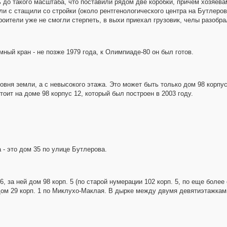
до такого масштаба, что поставили рядом две коробки, причем хозяев
лели с стащили со стройки (около рентгенологического центра на Бутлер
оители уже не смогли стерпеть, в выхи приехал грузовик, челы разобра
ый кран - не позже 1979 года, к Олимпиаде-80 он был готов.
ровня земли, а с невысокого этажа. Это может быть только дом 98 корпус
тоит на доме 98 корпус 12, который был построен в 2003 году.
 - это дом 35 по улице Бутлерова.
 за ней дом 98 корп. 5 (по старой нумерации 102 корп. 5, по еще более с
дом 29 корп. 1 по Миклухо-Маклая. В дырке между двумя девятиэтажками