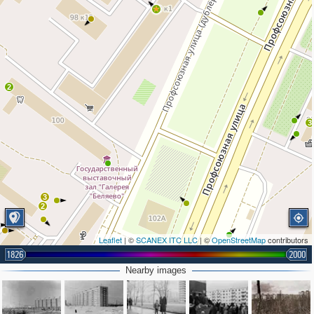
2
3
3
2
Leaflet
| ©
SCANEX ITC LLC
| ©
OpenStreetMap
contributors
1826
2000
Nearby images