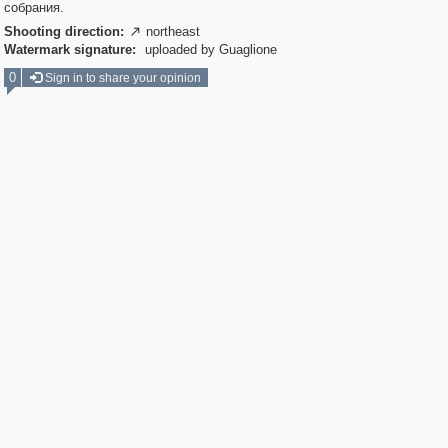
собрания.
Shooting direction:
northeast

Watermark signature:
uploaded by Guaglione
0
Sign in to share your opinion