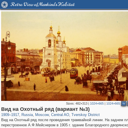
Retro View of Mankind's Habitat
Sizes:
482×313
|
1024×665
|
1024×665
W
319,716
1,405,939
159,930
8,286
29,243
5,916
53,016
2,283
Вид на Охотный ряд (вариант №3)
1909
–
1917
,
Russia
,
Moscow
,
Central AO
,
Tverskoy District
Вид на Охотный ряд после проведения трамвайной линии. На заднем пл
перестроенное А.Ф.Мейснером в 1905 г. здание Благородного дворянско