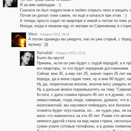
Я за ним наблюдаю. :-)
Сначала он был подростком и любил открыть окно и вещать
Потом он делал тоже самое, но ещё и качался при этом. :-)
А теперь просто ходит по квартире и зимой и летом по пояс р
Иногда, когда я пешком иду от матери по Сиреневому в сторон
West
·
4 August 2012, 06:11
А потом однажды вы увидите, как он уже старый, с бород
музыку. :)))
Ramallah
·
4 August 2012, 13:12
Было бы круто!
Прикинь, если он уже будет с седой бородой, а я п
его квартиры, то это будет изрядным достижением.
Сейчас мне 35, а ему лет 25, значит через 25 лет е
борода, да и жена седая тоже, ну а мне 60 будет, н
Ну да, теоретически вполне, вполне могу увидеть е
Ну а дальше можно поразмышлять на тему "Сиреневы
Кстати, с даты снимка прошло 45 лет и я думаю, что
немыслимым, тогда люди, наверное, думали, что в 
инопланетной, мы научимся побеждать все болезни 
планета будет опустошена, но... ни чудес,увы, ни к
мало что изменилось за эти 45 лет. Разве что авто
немного другой стала на вид наша страна, несколь
сумки упали сотовые телефоны, а в домах появилис