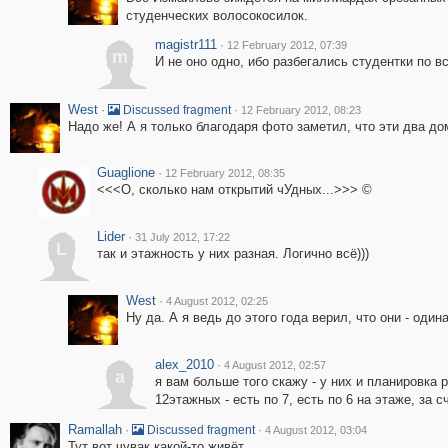
студенческих волосокосилок.
magistr111
·
12 February 2012, 07:39
m
И не оно одно, ибо разбегались студентки по вс
West
·
·
Discussed fragment
12 February 2012, 08:23
Надо же! А я только благодаря фото заметил, что эти два до
Guaglione
·
12 February 2012, 08:35
<<<О, сколько нам открытий чУдных...>>> ©
Lider
·
31 July 2012, 17:22
L
так и этажность у них разная. Логично всё)))
West
·
4 August 2012, 02:25
Ну да. А я ведь до этого года верил, что они - один
alex_2010
·
4 August 2012, 02:57
a
я вам больше того скажу - у них и планировка р
12этажных - есть по 7, есть по 6 на этаже, за 
Ramallah
·
·
Discussed fragment
4 August 2012, 03:04
Тут вот чувак какой-то живёт.