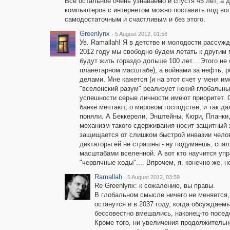
Всё остальное очень узнаваемо и спустя 45 лет, а 
компьютеров с интернетом можно поставить под вопр
самодостаточным и счастливым и без этого.
Greenlynx
·
5 August 2012, 01:56
Ув. Ramallah! Я в детстве и молодости рассужд
2012 году мы свободно будем летать к другим 
будут жить гораздо дольше 100 лет... Этого не
планетарном масштабе), а войнами за нефть, 
делами. Мне кажется (и на этот счет у меня им
"вселенский разум" реализует некий глобальны
успешности серые личности имеют приоритет. С
банке мечтают, о мировом господстве, и так да
поняли. А Беккерели, Энштейны, Кюри, Планки
механизм такого сдерживания носит защитный х
защищается от слишком быстрой инвазии чело
диктаторы ей не страшны - ну подумаешь, спал
масштабами вселенной. А вот кто научится упр
"червячные ходы".... Впрочем, я, конечно-же, н
Ramallah
·
5 August 2012, 03:59
Re Greenlynx: к сожалению, вы правы.
В глобальном смысле ничего не меняется, 
останутся и в 2037 году, когда обсуждаем
бессовестно вмешались, наконец-то посед
Кроме того, ни увеличения продолжительн