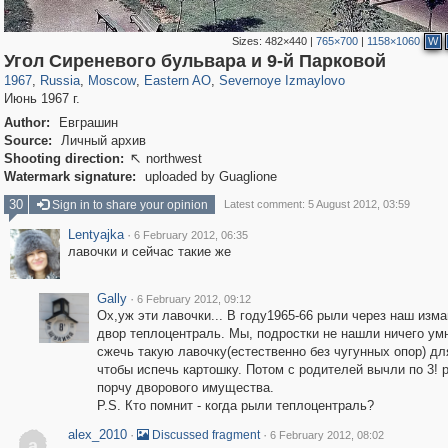
Sizes:
482×440
|
765×700
|
1158×1060
W
319,882
1,407,328
8,286
20,942
29,248
306
819
3
Угол Сиреневого бульвара и 9-й Парковой
1967
,
Russia
,
Moscow
,
Eastern AO
,
Severnoye Izmaylovo
Июнь 1967 г.
Author:
Евграшин
Source:
Личный архив
Shooting direction:
northwest

Watermark signature:
uploaded by Guaglione
30
Sign in to share your opinion
Latest comment: 5 August 2012, 03:59
Lentyajka
·
6 February 2012, 06:35
лавочки и сейчас такие же
Gally
·
6 February 2012, 09:12
Ох,уж эти лавочки... В году1965-66 рыли через наш изм
двор теплоцентраль. Мы, подростки не нашли ничего умн
сжечь такую лавочку(естественно без чугунных опор) для
чтобы испечь картошку. Потом с родителей вычли по 3! 
порчу дворового имущества.
P.S. Кто помнит - когда рыли теплоцентраль?
alex_2010
·
·
Discussed fragment
6 February 2012, 08:02
a