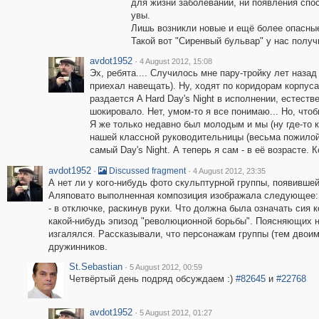
для жизни заболеваний, ни появления спос
увы.
Лишь возникли новые и ещё более опасные
Такой вот "Сиренвый бульвар" у нас получи
avdot1952
·
4 August 2012, 15:08
Эх, ребята.... Случилось мне пару-тройку лет наза
приехал навещать). Ну, ходят по коридорам корпуса
раздается A Hard Day's Night в исполнении, естеств
шокировало. Нет, умом-то я все понимаю... Но, чтобы
Я же только недавно был молодым и мы (ну где-то к
нашей классной руководительницы (весьма пожилой
самый Day's Night. А теперь я сам - в её возрасте. К
avdot1952
·
·
Discussed fragment
4 August 2012, 23:35
А нет ли у кого-нибудь фото скульптурной группы, появившейс
Аляповато выполненная композиция изображала следующее: дв
- в отключке, раскинув руки. Что должна была означать сия 
какой-нибудь эпизод "революционной борьбы". Поясняющих н
изгалялся. Рассказывали, что персонажам группы (тем двоим
дружинников.
St.Sebastian
·
5 August 2012, 00:59
Четвёртый день подряд обсуждаем :)
#82645
и
#22768
avdot1952
·
5 August 2012, 01:27