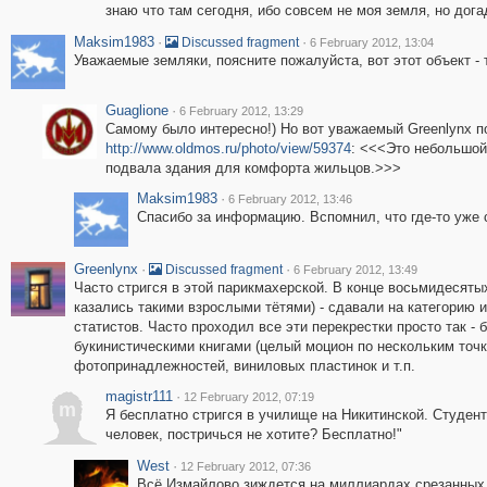
знаю что там сегодня, ибо совсем не моя земля, но догад
Maksim1983
·
·
Discussed fragment
6 February 2012, 13:04
Уважаемые земляки, поясните пожалуйста, вот этот объект - 
Guaglione
·
6 February 2012, 13:29
Самому было интересно!) Но вот уважаемый Greenlynx п
http://www.oldmos.ru/photo/view/59374
: <<<Это небольшой
подвала здания для комфорта жильцов.>>>
Maksim1983
·
6 February 2012, 13:46
Спасибо за информацию. Вспомнил, что где-то уже с
Greenlynx
·
·
Discussed fragment
6 February 2012, 13:49
Часто стригся в этой парикмахерской. В конце восьмидесяты
казались такими взрослыми тётями) - сдавали на категорию 
статистов. Часто проходил все эти перекрестки просто так - б
букинистическими книгами (целый моцион по нескольким точк
фотопринадлежностей, виниловых пластинок и т.п.
magistr111
·
12 February 2012, 07:19
m
Я бесплатно стригся в училище на Никитинской. Студен
человек, постричься не хотите? Бесплатно!"
West
·
12 February 2012, 07:36
Всё Измайлово зиждется на миллиардах срезанных