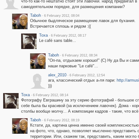
что-то как-то нештатно стоят эти лавочки. народ придвигал в
самодеятельном порядке, для размещения компании?
Taboh
·
6 February 2012, 08:04
Обычное быдляческое размещение лавок для бухания.
Встречается сплошь и рядом :((
Toxa
·
6 February 2012, 08:17
Le café sans table...
Taboh
·
6 February 2012, 08:34
"Оп-па, отдыхаем хорошо!" (С) Ну да Вы и сами
наши парковые "Le café"...
alex_2010
·
6 February 2012, 12:54
a
ага, классический отдых а-ля пари:
http://armus
)))
Toxa
·
6 February 2012, 08:14
Фотографу Евграшину за эту серию фотографий - большое сп
себе была бы красивой (за исключением лавочек). Дома - кор
столбы вообще молчу... А композиции кадров - такие, что всё
Taboh
·
6 February 2012, 08:19
Кстати, да, картина ценна именно своей комплексностью
на фото, что, однако, позволяет мысленно представить 
территории. Или, скажем так, представить, каким могло б