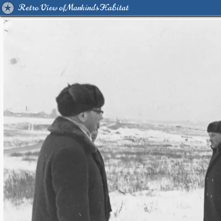
Retro View of Mankind's Habitat