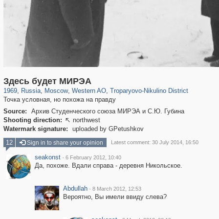
319,882
1,407,361
8,286
27,131
29,248
310
2,259
7
Здесь будет МИРЭА
1969
,
Russia
,
Moscow
,
Western AO
,
Troparyovo-Nikulino District
Точка условная, но похожа на правду
Source:
Архив Студенческого союза МИРЭА и С.Ю. Губина
Shooting direction:
northwest

Watermark signature:
uploaded by GPetushkov
12
Sign in to share your opinion
Latest comment: 30 July 2014, 16:50
seakonst
·
6 February 2012, 10:40
Да, похоже. Вдали справа - деревня Никольское.
Abdullah
·
8 March 2012, 12:53
Вероятно, Вы имели ввиду слева?