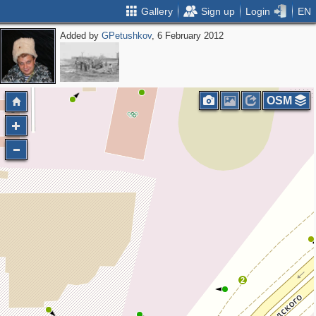
Gallery
Sign up
Login
EN
Added by
GPetushkov
, 6 February 2012
OSM
2