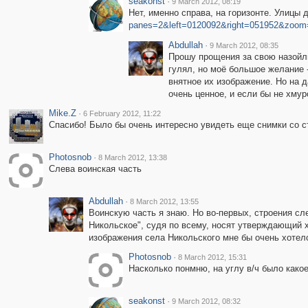
seakonst
·
9 March 2012, 08:19
Нет, именно справа, на горизонте. Улицы
panes=2&left=0120092&right=051952&zoom
Abdullah
·
9 March 2012, 08:35
Прошу прощения за свою назойлив
гулял, но моё большое желание 
внятное их изображение. Но на д
очень ценное, и если бы не хмур
Mike.Z
·
6 February 2012, 11:22
Спасибо! Было бы очень интересно увидеть еще снимки со 
Photosnob
·
8 March 2012, 13:38
Слева воинская часть
Abdullah
·
8 March 2012, 13:55
Воинскую часть я знаю. Но во-первых, строения сле
Никольское", судя по всему, носят утверждающий х
изображения села Никольского мне бы очень хотел
Photosnob
·
8 March 2012, 15:31
Насколько понмню, на углу в/ч было какое
seakonst
·
9 March 2012, 08:32