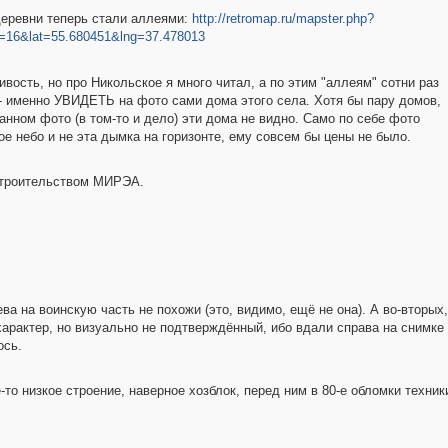
 деревни теперь стали аллеями:
http://retromap.ru/mapster.php?
=16&lat=55.680451&lng=37.478013
ость, но про Никольское я много читал, а по этим "аллеям" сотни раз
- именно УВИДЕТЬ на фото сами дома этого села. Хотя бы пару домов,
анном фото (в том-то и дело) эти дома не видно. Само по себе фото
ое небо и не эта дымка на горизонте, ему совсем бы цены не было.
строительством МИРЭА.
ва на воинскую часть не похожи (это, видимо, ещё не она). А во-вторых
арактер, но визуально не подтверждённый, ибо вдали справа на снимке 
ось.
-то низкое строение, наверное хозблок, перед ним в 80-е обломки техни