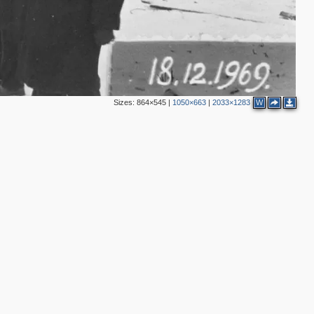
Sizes:
864×545
|
1050×663
|
2033×1283
W