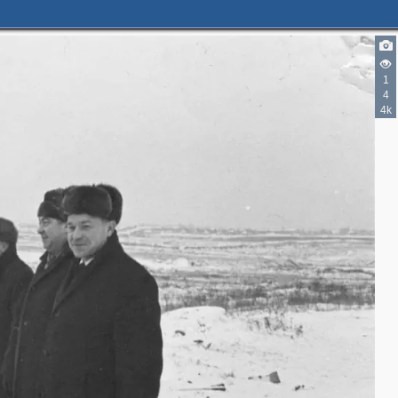
1
4
4k