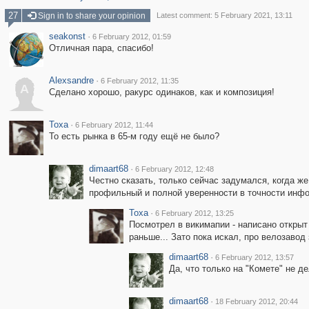
27
Sign in to share your opinion
Latest comment: 5 February 2021, 13:11
seakonst
·
6 February 2012, 01:59
Отличная пара, спасибо!
Alexsandre
·
6 February 2012, 11:35
A
Сделано хорошо, ракурс одинаков, как и композиция!
Toxa
·
6 February 2012, 11:44
То есть рынка в 65-м году ещё не было?
dimaart68
·
6 February 2012, 12:48
Честно сказать, только сейчас задумался, когда же
профильный и полной уверенности в точности инфо
Toxa
·
6 February 2012, 13:25
Посмотрел в викимапии - написано открыт 
раньше... Зато пока искал, про велозавод 
dimaart68
·
6 February 2012, 13:57
Да, что только на "Комете" не де
dimaart68
·
18 February 2012, 20:44