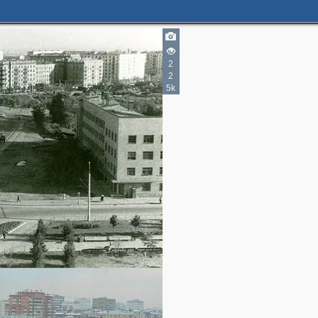
2
2
5k