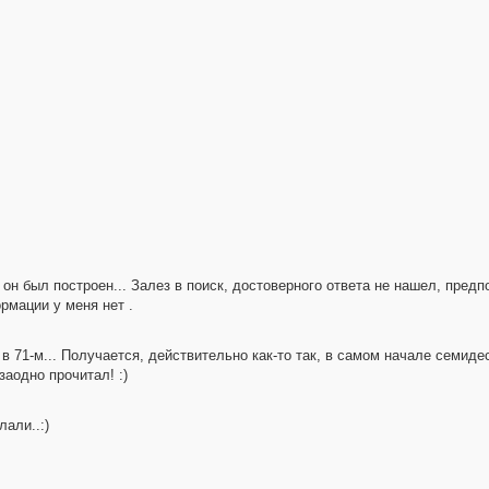
 он был построен... Залез в поиск, достоверного ответа не нашел, предп
рмации у меня нет .
в 71-м... Получается, действительно как-то так, в самом начале семидес
заодно прочитал! :)
лали..:)