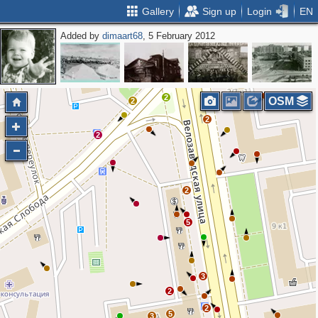
Gallery
Sign up
Login
EN
Added by
dimaart68
, 5 February 2012
2
2
3
2
2
2
OSM
2
2
2
2
5
3
2
2
5
3