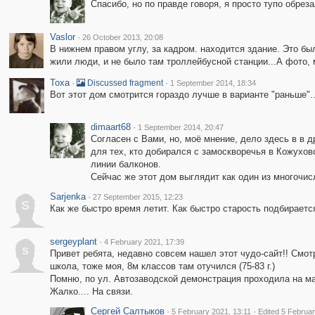
Спасибо, но по правде говоря, я просто тупо обреза
Vaslor
·
26 October 2013, 20:08
В нижнем правом углу, за кадром. находится здание. Это бы
жили люди, и не было там троллейбусной станции...А фото, м
Toxa
·
·
Discussed fragment
1 September 2014, 18:34
Вот этот дом смотрится гораздо лучше в варианте "раньше"..
dimaart68
·
1 September 2014, 20:47
Согласен с Вами, но, моё мнение, дело здесь в в
для тех, кто добирался с замоскворечья в Кожухов
линии балконов.
Сейчас же этот дом выглядит как один из многочис
Sarjenka
·
27 September 2015, 12:23
S
Как же быстро время летит. Как быстро старость подбирается 
sergeyplant
·
4 February 2021, 17:39
s
Привет ребята, недавно совсем нашел этот чудо-сайт!! Смотр
школа, тоже моя, 8м классов там отучился (75-83 г.)
Помню, по ул. Автозаводской демонстрация проходила на май
Жалко.... На связи.
Сергей Салтыков
·
·
5 February 2021, 13:11
Edited 5 Februar