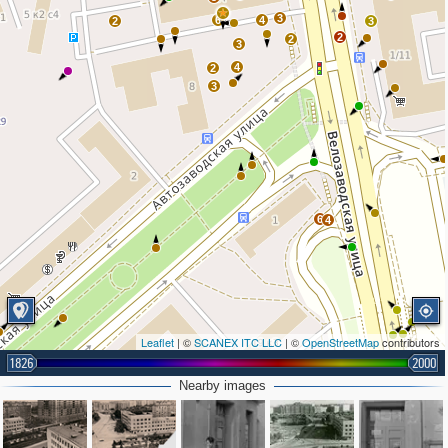
3
6
4
2
3
2
2
3
4
2
3
6
4
Leaflet
| ©
SCANEX ITC LLC
| ©
OpenStreetMap
contributors
1826
2000
Nearby images