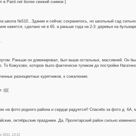
л в Paint.net более свежий снимок:)
ла школа №510...Здание и сейчас сохранилось, но школьный сад сильно 
не кажется, сделано не в 65. а раньше года на 2-3: деревья на бульва
.
 другом. Раньше он доминировал, был выше остальных, массивней. Он 
о. То Кожухово, которое было фактически тупиком до постройки Нагатинс
ленных разноцветных курятников, к сожалению.
:((((
ю на фото родного района и сердце радуется!! Спасибо за фото д. 6А, м
ские, октябрьские праздники. Да, Пролетарский район сильно изменился
y 2021, 13:12