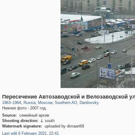
319,864
1,406,684
8,286
21,648
29,243
390
5,921
116
Пересечение Автозаводской и Велозаводской у
1963
–
1964
,
Russia
,
Moscow
,
Southern AO
,
Danilovsky
Нижнее фото - 2007 год.
Source:
семейный архив
Shooting direction:
south

Watermark signature:
uploaded by dimaart68
Last edit 6 February 2021, 22:41