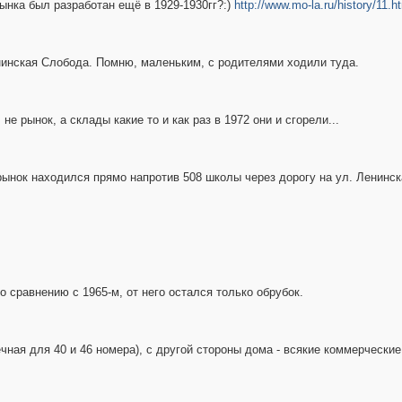
ынка был разработан ещё в 1929-1930гг?:)
http://www.mo-la.ru/history/11.h
енинская Слобода. Помню, маленьким, с родителями ходили туда.
е рынок, а склады какие то и как раз в 1972 они и сгорели...
рынок находился прямо напротив 508 школы через дорогу на ул. Ленинс
по сравнению с 1965-м, от него остался только обрубок.
ечная для 40 и 46 номера), с другой стороны дома - всякие коммерчески