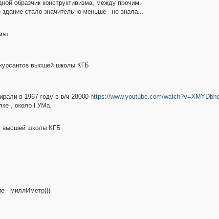
едной образчик конструктивизма, между прочим.
 здание стало значительно меньше - не знала...
мат.
 курсантов высшей школы КГБ
бирали в 1967 году в в/ч 28000
https://www.youtube.com/watch?v=XMYDb
ке , около ГУМа.
ов высшей школы КГБ
е - миллИметр)))