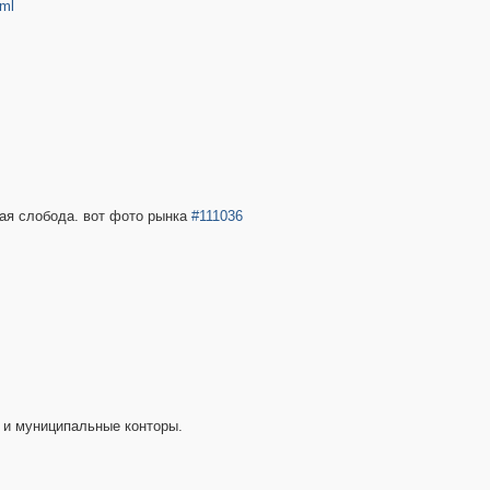
tml
кая слобода. вот фото рынка
#111036
е и муниципальные конторы.