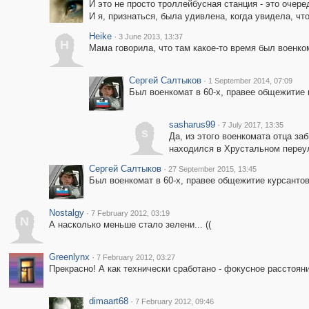
И это не просто троллейбусная станция - это очер
И я, признаться, была удивлена, когда увидела, что
Heike
·
3 June 2013, 13:37
H
Мама говорила, что там какое-то время был военко
Сергей Салтыков
·
1 September 2014, 07:09
Был военкомат в 60-х, правее общежитие
sasharus99
·
7 July 2017, 13:35
s
Да, из этого военкомата отца за
находился в Хрустальном переул
Сергей Салтыков
·
27 September 2015, 13:45
Был военкомат в 60-х, правее общежитие курсант
Nostalgy
·
7 February 2012, 03:19
N
А насколько меньше стало зелени... ((
Greenlynx
·
7 February 2012, 03:27
Прекрасно! А как технически сработано - фокусное расстояни
dimaart68
·
7 February 2012, 09:46