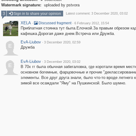

Watermark signature:
uploaded by pstvora
3
Sign in to share your opinion
Latest comment: 3 December 2020, 03:02
XELA
·
·
Discussed fragment
6 February 2012, 15:54
Приблатная стоянка тут была.Елочкой.За правым обрезом ка
кафешка.Дорогая даже днем.Встреча или Дружба.
EvA-Liubov
·
3 December 2020, 02:59
E
Дружба
EvA-Liubov
·
3 December 2020, 03:02
E
В 70х гг была обычная забегаловка, где коротали время мест
основном богемные, фарцовочные и прочие "деклассированн
элементы. Все друг друга знали, было что-то вроде летнего 
зимой все осаждали "Яму" на Пушкинской. Было шумно.