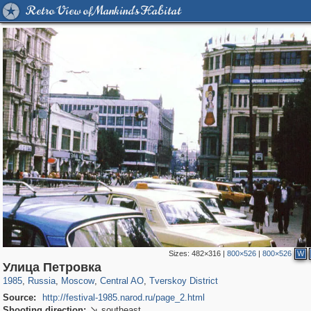
Retro View of Mankind's Habitat
Sizes:
482×316
|
800×526
|
800×526
W
319,780
1,406,258
159,978
8,286
29,243
5,916
53,034
2,283
Улица Петровка
1985
,
Russia
,
Moscow
,
Central AO
,
Tverskoy District
Source:
http://festival-1985.narod.ru/page_2.html
Shooting direction:
southeast